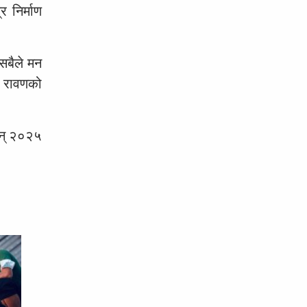
 निर्माण
 सबैले मन
े रावणको
 सन् २०२५