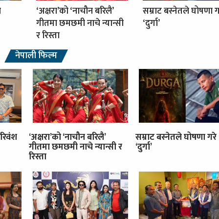
ा
‘अक्षरा’को ‘नाचौन बरिलै’
सम्राट बस्नेतले घोषणा ग
गीतमा छमछमी नाचे न्यान्सी
‘दुर्गा’
र रिस्ता
नेपाली फिल्म
रिवंश
‘अक्षरा’को ‘नाचौन बरिलै’
सम्राट बस्नेतले घोषणा गरे
गीतमा छमछमी नाचे न्यान्सी र
‘दुर्गा’
रिस्ता