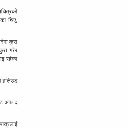
लचित्रको
ाएका थिए,
ेमा कुरा
ुरा गरेर
ाइ रहेका
यण हलिउड
ानेट अफ द
पात्रलाई