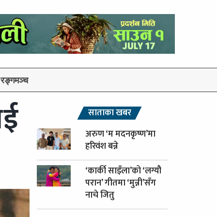
रङ्गमञ्च
ाई
साताका खबर
अरुण ‘म मदनकृष्ण’मा
हरिवंश बन्ने
‘कार्की साइँला’को ‘लग्यौ
परान’ गीतमा ‘मुन्नी’सँग
नाचे जितु