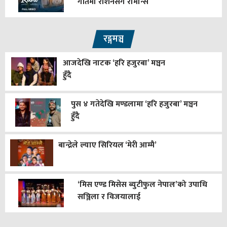
गीतमा रोशनसँग रोमान्स
रङ्गमञ्च
आजदेखि नाटक ‘हरि हजुरबा’ मञ्चन
हुँदै
पुस ४ गतेदेखि मण्डलामा ‘हरि हजुरबा’ मञ्चन
हुँदै
बान्द्रेले ल्याए सिरियल ‘मेरी आम्मै’
‘मिस एण्ड मिसेस ब्युटीफुल नेपाल’को उपाधि
सञ्जिला र विजयालाई