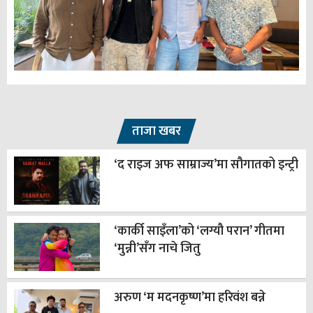
ताजा खबर
‘द राइज अफ साम्राज्य’मा सौगातको इन्ट्री
‘कार्की साइँला’को ‘लग्यौ परान’ गीतमा
‘मुन्नी’सँग नाचे जितु
अरुण ‘म मदनकृष्ण’मा हरिवंश बन्ने