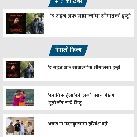
साताका खबर
‘द राइज अफ साम्राज्य’मा सौगातको इन्ट्री
नेपाली फिल्म
‘द राइज अफ साम्राज्य’मा सौगातको इन्ट्री
‘कार्की साइँला’को ‘लग्यौ परान’ गीतमा
‘मुन्नी’सँग नाचे जितु
अरुण ‘म मदनकृष्ण’मा हरिवंश बन्ने