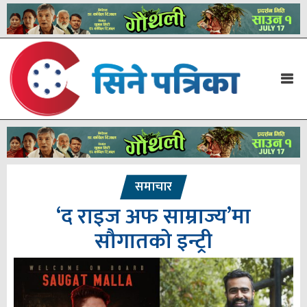
समाचार
‘द राइज अफ साम्राज्य’मा
सौगातको इन्ट्री