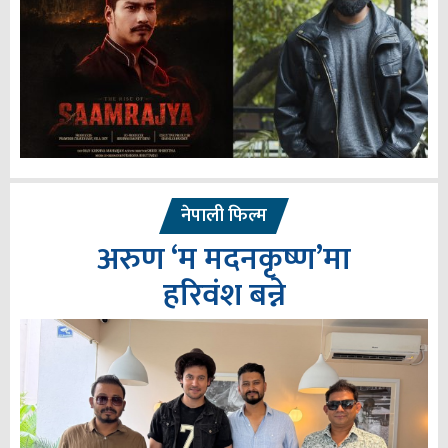
नेपाली फिल्म
अरुण ‘म मदनकृष्ण’मा
हरिवंश बन्ने