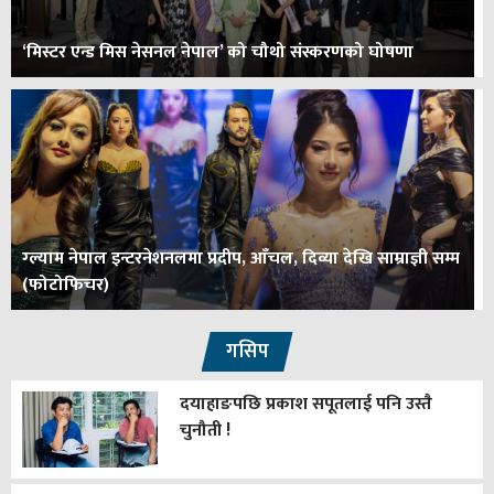
‘मिस्टर एन्ड मिस नेसनल नेपाल’ को चौथो संस्करणको घोषणा
ग्ल्याम नेपाल इन्टरनेशनलमा प्रदीप, आँचल, दिव्या देखि साम्राज्ञी सम्म
(फोटोफिचर)
गसिप
दयाहाङपछि प्रकाश सपूतलाई पनि उस्तै
चुनौती !