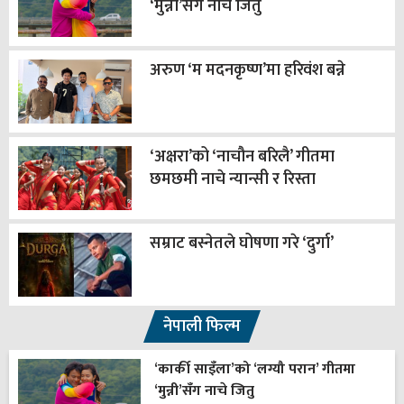
‘मुन्नी’सँग नाचे जितु
अरुण ‘म मदनकृष्ण’मा हरिवंश बन्ने
‘अक्षरा’को ‘नाचौन बरिलै’ गीतमा
छमछमी नाचे न्यान्सी र रिस्ता
सम्राट बस्नेतले घोषणा गरे ‘दुर्गा’
नेपाली फिल्म
‘कार्की साइँला’को ‘लग्यौ परान’ गीतमा
‘मुन्नी’सँग नाचे जितु