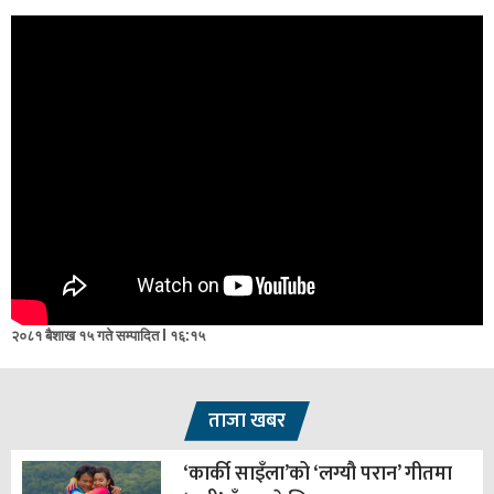
२०८१ बैशाख १५ गते सम्पादित l १६:१५
ताजा खबर
‘कार्की साइँला’को ‘लग्यौ परान’ गीतमा