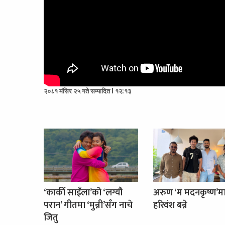
२०८१ मंसिर २५ गते सम्पादित l १२:१३
‘कार्की साइँला’को ‘लग्यौ
अरुण ‘म मदनकृष्ण’म
परान’ गीतमा ‘मुन्नी’सँग नाचे
हरिवंश बन्ने
जितु