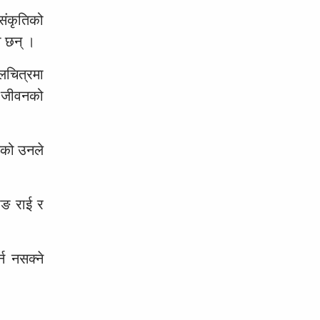
संकृतिको
ा छन् ।
लचित्रमा
ले जीवनको
ेको उनले
ाङ राई र
न नसक्ने