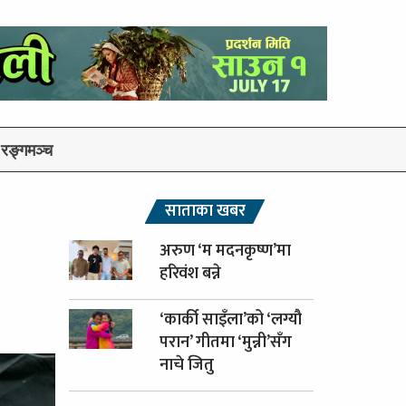
रङ्गमञ्च
साताका खबर
अरुण ‘म मदनकृष्ण’मा
हरिवंश बन्ने
‘कार्की साइँला’को ‘लग्यौ
परान’ गीतमा ‘मुन्नी’सँग
नाचे जितु