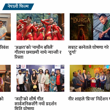
नेपाली फिल्म
रिवंश
‘अक्षरा’को ‘नाचौन बरिलै’
सम्राट बस्नेतले घोषणा गरे
गीतमा छमछमी नाचे न्यान्सी र
‘दुर्गा’
रिस्ता
’को
‘जदौ’को शीर्ष गीत
नीर शाहले ‘प्रिन्स’ निर्देशन गर
सार्वजनिकसँगै नयाँ प्रदर्शन
मिति घोषणा