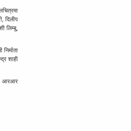
चलचित्रमा
री, दिलीप
 लिम्बु,
 निर्माता
्द्र शाही
लमा आरआर