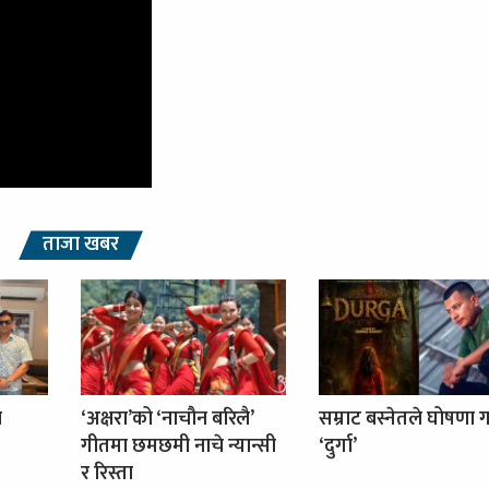
ताजा खबर
ा
‘अक्षरा’को ‘नाचौन बरिलै’
सम्राट बस्नेतले घोषणा ग
गीतमा छमछमी नाचे न्यान्सी
‘दुर्गा’
र रिस्ता