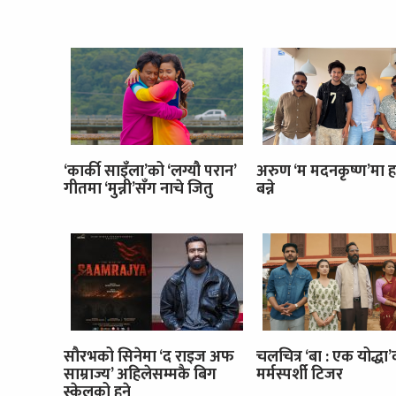
‘कार्की साइँला’को ‘लग्यौ परान’
अरुण ‘म मदनकृष्ण’मा ह
गीतमा ‘मुन्नी’सँग नाचे जितु
बन्ने
सौरभको सिनेमा ‘द राइज अफ
चलचित्र ‘बा : एक योद्धा
साम्राज्य’ अहिलेसम्मकै बिग
मर्मस्पर्शी टिजर
स्केलको हुने