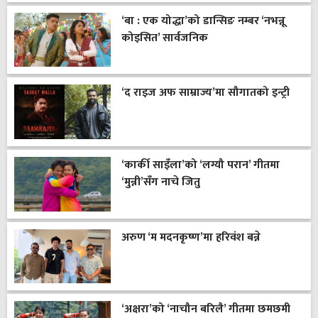
‘बा : एक योद्धा’को डान्सिङ नम्बर ‘नभन्नू
कोइसित’ सार्वजनिक
‘द राइज अफ साम्राज्य’मा सौगातको इन्ट्री
‘कार्की साइँला’को ‘लग्यौ परान’ गीतमा
‘मुन्नी’सँग नाचे जितु
अरुण ‘म मदनकृष्ण’मा हरिवंश बन्ने
‘अक्षरा’को ‘नाचौन बरिलै’ गीतमा छमछमी