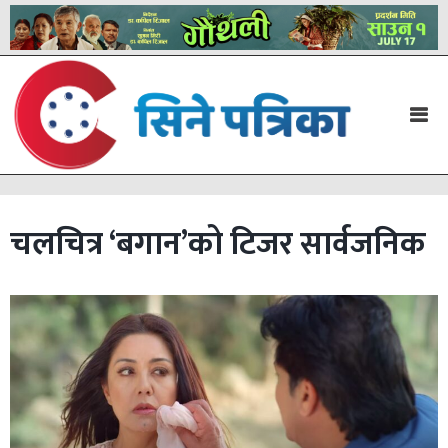
चलचित्र ‘बगान’को टिजर सार्वजनिक