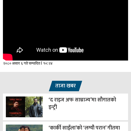
२०८० असार ६ गते सम्पादित l १०:२४
ताजा खबर
‘द राइज अफ साम्राज्य’मा सौगातको
इन्ट्री
‘कार्की साइँला’को ‘लग्यौ परान’ गीतमा