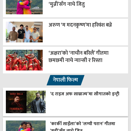
‘मुन्नी’सँग नाचे जितु
अरुण ‘म मदनकृष्ण’मा हरिवंश बन्ने
‘अक्षरा’को ‘नाचौन बरिलै’ गीतमा
छमछमी नाचे न्यान्सी र रिस्ता
नेपाली फिल्म
‘द राइज अफ साम्राज्य’मा सौगातको इन्ट्री
‘कार्की साइँला’को ‘लग्यौ परान’ गीतमा
‘मुन्नी’सँग नाचे जितु