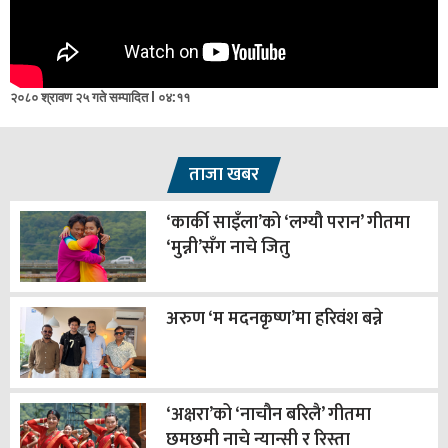
२०८० श्रावण २५ गते सम्पादित l ०४:११
ताजा खबर
‘कार्की साइँला’को ‘लग्यौ परान’ गीतमा
‘मुन्नी’सँग नाचे जितु
अरुण ‘म मदनकृष्ण’मा हरिवंश बन्ने
‘अक्षरा’को ‘नाचौन बरिलै’ गीतमा
छमछमी नाचे न्यान्सी र रिस्ता