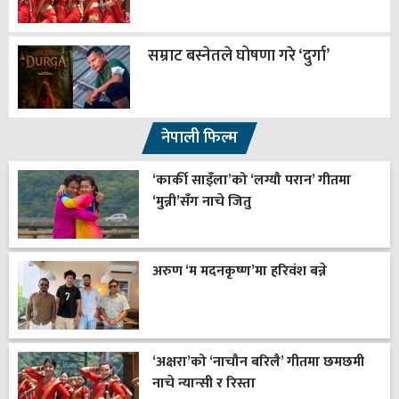
सम्राट बस्नेतले घोषणा गरे ‘दुर्गा’
नेपाली फिल्म
‘कार्की साइँला’को ‘लग्यौ परान’ गीतमा
‘मुन्नी’सँग नाचे जितु
अरुण ‘म मदनकृष्ण’मा हरिवंश बन्ने
‘अक्षरा’को ‘नाचौन बरिलै’ गीतमा छमछमी
नाचे न्यान्सी र रिस्ता