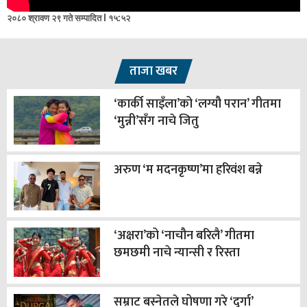
२०८० श्रावण २९ गते सम्पादित l १५:५२
ताजा खबर
‘कार्की साइँला’को ‘लग्यौ परान’ गीतमा
‘मुन्नी’सँग नाचे जितु
अरुण ‘म मदनकृष्ण’मा हरिवंश बन्ने
‘अक्षरा’को ‘नाचौन बरिलै’ गीतमा
छमछमी नाचे न्यान्सी र रिस्ता
सम्राट बस्नेतले घोषणा गरे ‘दुर्गा’