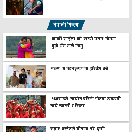
नेपाली फिल्म
‘कार्की साइँला’को ‘लग्यौ परान’ गीतमा
‘मुन्नी’सँग नाचे जितु
अरुण ‘म मदनकृष्ण’मा हरिवंश बन्ने
‘अक्षरा’को ‘नाचौन बरिलै’ गीतमा छमछमी
नाचे न्यान्सी र रिस्ता
सम्राट बस्नेतले घोषणा गरे ‘दुर्गा’