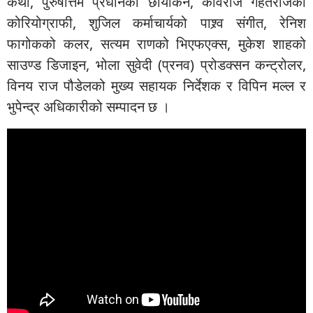
कथा, पुरुषोत्तम प्रधानको छायांकन, कविराज गहतराजको
कोरियोग्राफी, शुजिल कर्माचार्यको पाश्र्व संगीत, रेनिश
फागोकको कलर, सत्यम राणको भिएफएक्स, मुकेश शाहको
साउण्ड डिजाइन, भोला सुवेदी (प्रनव) प्रोडक्सन कन्ट्रोलर,
विनय राज पौडेलको मुख्य सहायक निर्देशक र विपिन मल्ल र
भुपेन्द्र अधिकारीको सम्पादन छ ।