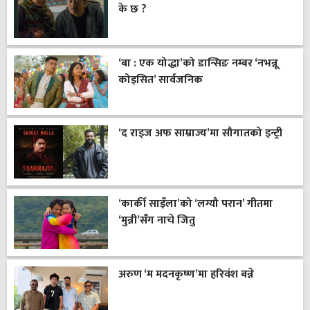
के छ ?
‘बा : एक योद्धा’को डान्सिङ नम्बर ‘नभन्नू
कोइसित’ सार्वजनिक
‘द राइज अफ साम्राज्य’मा सौगातको इन्ट्री
‘कार्की साइँला’को ‘लग्यौ परान’ गीतमा
‘मुन्नी’सँग नाचे जितु
अरुण ‘म मदनकृष्ण’मा हरिवंश बन्ने