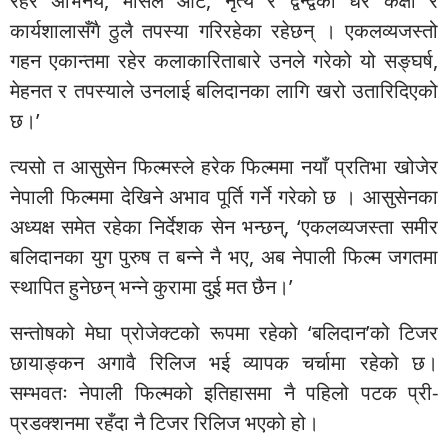
रहेर अभिनय, मार्सल आर्ट, नृत्य र द्वन्द्वका धेरै कक्षा र
कार्यशालासँगै ठुलै तपस्या गरिरहेका रहेछन् । एकलव्यजस्तो
गहन एकान्तमा रहेर कलाकारिताबारे उनले गरेको यो सङ्घर्ष,
मेहनत र तपस्याले उनलाई बलिदानका लागि खरो उतारिदिएको
छ।’
त्यसो त आसुसेन फिल्मस्ले हरेक फिल्ममा नयाँ प्रतिभा खोजेर
नेपाली फिल्ममा देखिने अभाव पूर्ति गर्ने गरेको छ । आसुसेनका
अध्यक्ष समेत रहेका निर्देशक सेन भन्छन्, ‘एकलव्यजस्ता समीर
बलिदानका युग पुरुष त बन्ने नै भए, अब नेपाली फिल्म जगतमा
स्थापित हुनेछन् भन्ने कुरामा दुई मत छैन।’
सन्तोषको मेघा प्रोजेक्टको रूपमा रहेको ‘बलिदान’को टिजर
छायाङ्कन अगावै रिलिज भई व्यापक चर्चामा रहेको छ।
सम्भवतः नेपाली फिल्मको इतिहासमा नै पहिलो पटक प्री-
प्रडक्शनमा रहँदा नै टिजर रिलिज भएको हो।