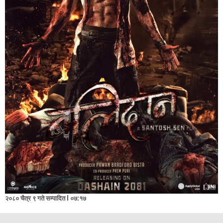
२०८० चैत्र ९ गते सम्पादित l ०७:१७