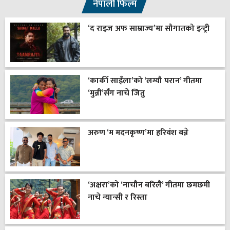
नेपाली फिल्म
‘द राइज अफ साम्राज्य’मा सौगातको इन्ट्री
‘कार्की साइँला’को ‘लग्यौ परान’ गीतमा
‘मुन्नी’सँग नाचे जितु
अरुण ‘म मदनकृष्ण’मा हरिवंश बन्ने
‘अक्षरा’को ‘नाचौन बरिलै’ गीतमा छमछमी
नाचे न्यान्सी र रिस्ता