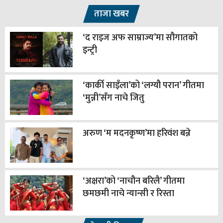
ताजा खबर
‘द राइज अफ साम्राज्य’मा सौगातको
इन्ट्री
‘कार्की साइँला’को ‘लग्यौ परान’ गीतमा
‘मुन्नी’सँग नाचे जितु
अरुण ‘म मदनकृष्ण’मा हरिवंश बन्ने
‘अक्षरा’को ‘नाचौन बरिलै’ गीतमा
छमछमी नाचे न्यान्सी र रिस्ता