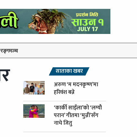
रङ्गमञ्च
लर
साताका खबर
अरुण ‘म मदनकृष्ण’मा
हरिवंश बन्ने
‘कार्की साइँला’को ‘लग्यौ
परान’ गीतमा ‘मुन्नी’सँग
नाचे जितु