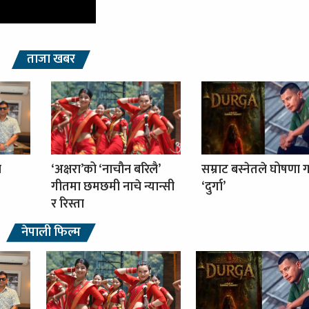
ताजा खबर
ा
‘अक्षरा’को ‘नाचौन बरिलै’
सम्राट बस्नेतले घोषणा ग
गीतमा छमछमी नाचे न्यान्सी
‘दुर्गा’
र रिस्ता
नेपाली फिल्म