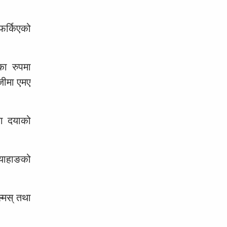
 फर्किएको
का रुपमा
ेजीमा एमए
का दयाको
 दयाहाङको
्मस् तथा