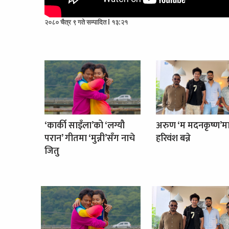
२०८० चैत्र ९ गते सम्पादित l १३:२१
‘कार्की साइँला’को ‘लग्यौ
अरुण ‘म मदनकृष्ण’म
परान’ गीतमा ‘मुन्नी’सँग नाचे
हरिवंश बन्ने
जितु