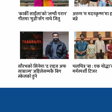
‘कार्की साइँला’को ‘लग्यौ परान’
अरुण ‘म मदनकृष्ण’मा ह
गीतमा ‘मुन्नी’सँग नाचे जितु
बन्ने
सौरभको सिनेमा ‘द राइज अफ
चलचित्र ‘बा : एक योद्धा
साम्राज्य’ अहिलेसम्मकै बिग
मर्मस्पर्शी टिजर
स्केलको हुने