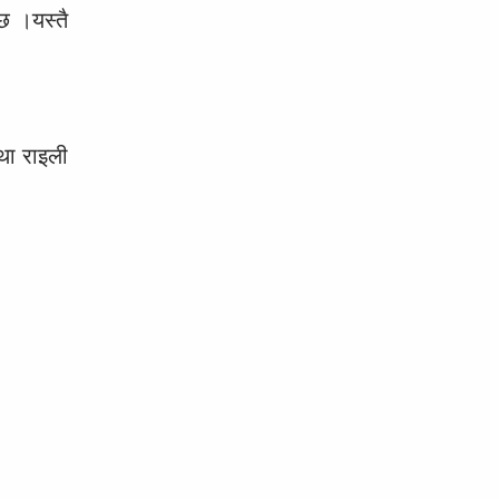
छ ।यस्तै
तथा राइली