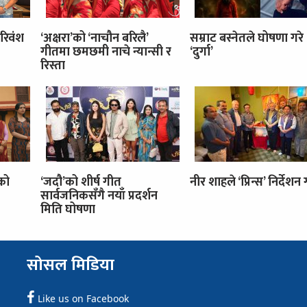
रिवंश
‘अक्षरा’को ‘नाचौन बरिलै’
सम्राट बस्नेतले घोषणा गरे
गीतमा छमछमी नाचे न्यान्सी र
‘दुर्गा’
रिस्ता
’को
‘जदौ’को शीर्ष गीत
नीर शाहले ‘प्रिन्स’ निर्देशन गर
सार्वजनिकसँगै नयाँ प्रदर्शन
मिति घोषणा
सोसल मिडिया
Like us on Facebook