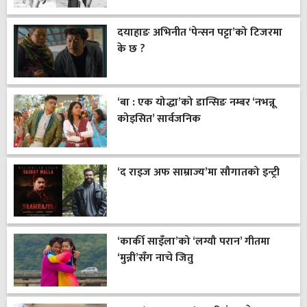
दयाहाङ अभिनीत ‘पेन्सन पट्टा’को टिजरमा
के छ ?
‘बा : एक योद्धा’को डान्सिङ नम्बर ‘नभन्नू
कोइसित’ सार्वजनिक
‘द राइज अफ साम्राज्य’मा सौगातको इन्ट्री
‘कार्की साइँला’को ‘लग्यौ परान’ गीतमा
‘मुन्नी’सँग नाचे जितु