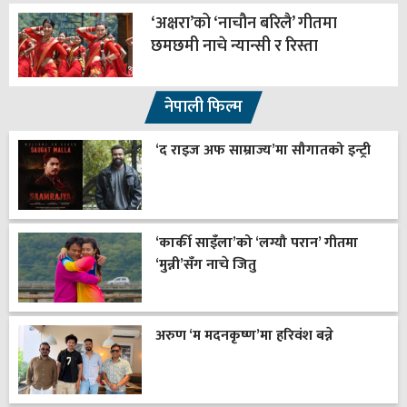
‘अक्षरा’को ‘नाचौन बरिलै’ गीतमा
छमछमी नाचे न्यान्सी र रिस्ता
नेपाली फिल्म
‘द राइज अफ साम्राज्य’मा सौगातको इन्ट्री
‘कार्की साइँला’को ‘लग्यौ परान’ गीतमा
‘मुन्नी’सँग नाचे जितु
अरुण ‘म मदनकृष्ण’मा हरिवंश बन्ने