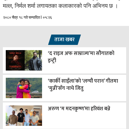
मल्ल, निर्मल शर्मा लगायतका कलाकारको पनि अभिनय छ ।
२०८० चैत्र १८ गते सम्पादित l ०५:२६
ताजा खबर
‘द राइज अफ साम्राज्य’मा सौगातको
इन्ट्री
‘कार्की साइँला’को ‘लग्यौ परान’ गीतमा
‘मुन्नी’सँग नाचे जितु
अरुण ‘म मदनकृष्ण’मा हरिवंश बन्ने