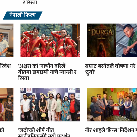
र रिस्ता
नेपाली फिल्म
रिवंश
‘अक्षरा’को ‘नाचौन बरिलै’
सम्राट बस्नेतले घोषणा गरे
गीतमा छमछमी नाचे न्यान्सी र
‘दुर्गा’
रिस्ता
’को
‘जदौ’को शीर्ष गीत
नीर शाहले ‘प्रिन्स’ निर्देशन गर
सार्वजनिकसँगै नयाँ प्रदर्शन