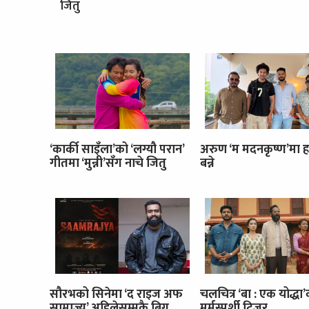
जितु
‘कार्की साइँला’को ‘लग्यौ परान’
अरुण ‘म मदनकृष्ण’मा ह
गीतमा ‘मुन्नी’सँग नाचे जितु
बन्ने
सौरभको सिनेमा ‘द राइज अफ
चलचित्र ‘बा : एक योद्धा
साम्राज्य’ अहिलेसम्मकै बिग
मर्मस्पर्शी टिजर