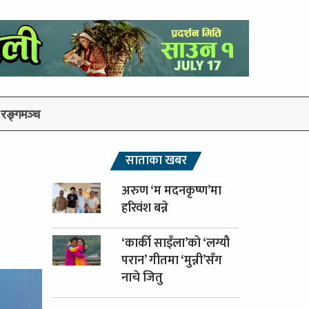
रङ्गमञ्च
साताका खबर
अरुण ‘म मदनकृष्ण’मा
हरिवंश बन्ने
‘कार्की साइँला’को ‘लग्यौ
परान’ गीतमा ‘मुन्नी’सँग
नाचे जितु