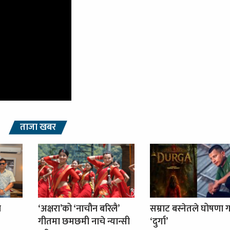
ताजा खबर
ा
‘अक्षरा’को ‘नाचौन बरिलै’
सम्राट बस्नेतले घोषणा ग
गीतमा छमछमी नाचे न्यान्सी
‘दुर्गा’