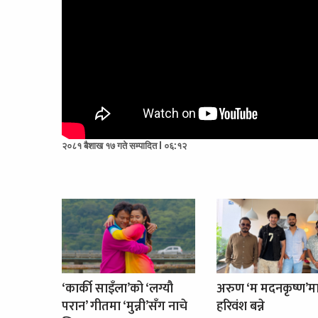
२०८१ बैशाख १७ गते सम्पादित l ०६:१२
‘कार्की साइँला’को ‘लग्यौ
अरुण ‘म मदनकृष्ण’म
परान’ गीतमा ‘मुन्नी’सँग नाचे
हरिवंश बन्ने