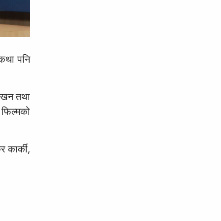
 कथा पनि
लेखन तथा
ो फिल्मको
र कार्की,