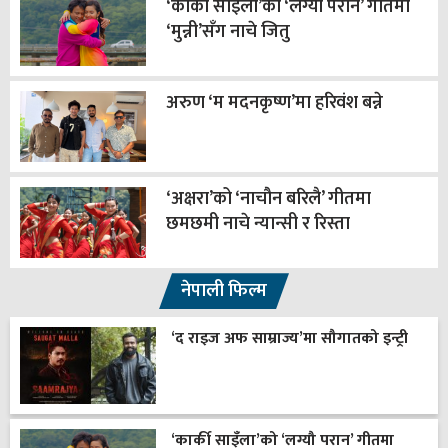
‘कार्की साइँला’को ‘लग्यौ परान’ गीतमा
‘मुन्नी’सँग नाचे जितु
अरुण ‘म मदनकृष्ण’मा हरिवंश बन्ने
‘अक्षरा’को ‘नाचौन बरिलै’ गीतमा
छमछमी नाचे न्यान्सी र रिस्ता
नेपाली फिल्म
‘द राइज अफ साम्राज्य’मा सौगातको इन्ट्री
‘कार्की साइँला’को ‘लग्यौ परान’ गीतमा