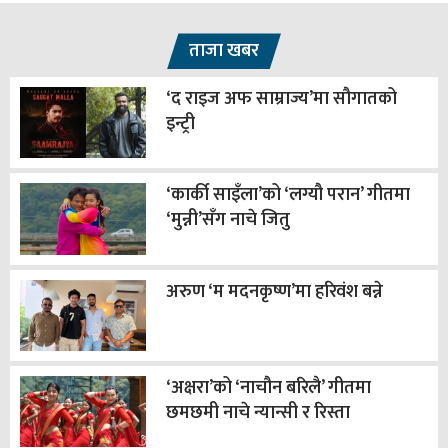
ताजा खबर
‘द राइज अफ साम्राज्य’मा सौगातको
इन्ट्री
‘कार्की साइँला’को ‘लग्यौ परान’ गीतमा
‘मुन्नी’सँग नाचे जितु
अरुण ‘म मदनकृष्ण’मा हरिवंश बन्ने
‘अक्षरा’को ‘नाचौन बरिलै’ गीतमा
छमछमी नाचे न्यान्सी र रिस्ता