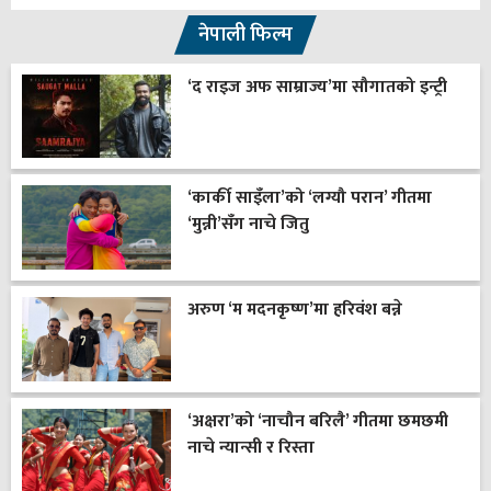
नेपाली फिल्म
‘द राइज अफ साम्राज्य’मा सौगातको इन्ट्री
‘कार्की साइँला’को ‘लग्यौ परान’ गीतमा
‘मुन्नी’सँग नाचे जितु
अरुण ‘म मदनकृष्ण’मा हरिवंश बन्ने
‘अक्षरा’को ‘नाचौन बरिलै’ गीतमा छमछमी
नाचे न्यान्सी र रिस्ता