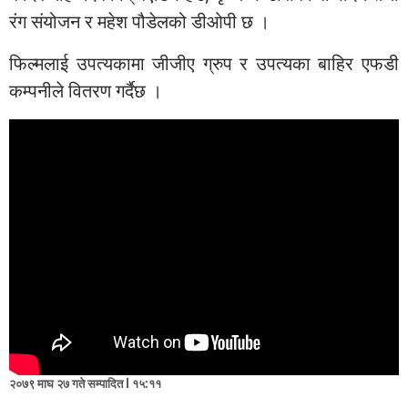
रंग संयोजन र महेश पौडेलको डीओपी छ ।
फिल्मलाई उपत्यकामा जीजीए ग्रुप र उपत्यका बाहिर एफडी
कम्पनीले वितरण गर्दैछ ।
२०७९ माघ २७ गते सम्पादित l १५:११