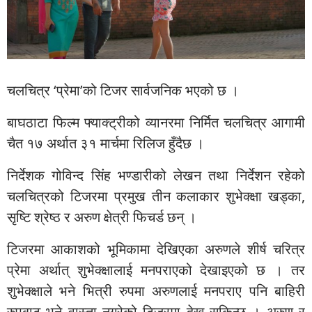
चलचित्र ‘प्रेमा’को टिजर सार्वजनिक भएको छ ।
बाघठाटा फिल्म फ्याक्ट्रीको व्यानरमा निर्मित चलचित्र आगामी
चैत १७ अर्थात ३१ मार्चमा रिलिज हुँदैछ ।
निर्देशक गोविन्द सिंह भण्डारीको लेखन तथा निर्देशन रहेको
चलचित्रको टिजरमा प्रमुख तीन कलाकार शुभेक्क्षा खड्का,
सृष्टि श्रेष्ठ र अरुण क्षेत्री फिचर्ड छन् ।
टिजरमा आकाशको भूमिकामा देखिएका अरुणले शीर्ष चरित्र
प्रेमा अर्थात् शुभेक्क्षालाई मनपराएको देखाइएको छ । तर
शुभेक्क्षाले भने भित्री रुपमा अरुणलाई मनपराए पनि बाहिरी
रुपबाट भने वास्ता नगरेको टिजरमा देख्न सकिन्छ । अरुण र