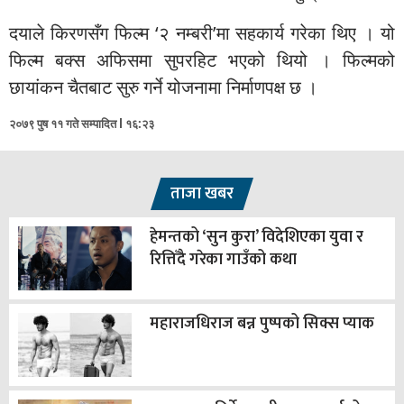
दयाले किरणसँग फिल्म ‘२ नम्बरी’मा सहकार्य गरेका थिए । यो
फिल्म बक्स अफिसमा सुपरहिट भएको थियो । फिल्मको
छायांकन चैतबाट सुरु गर्ने योजनामा निर्माणपक्ष छ ।
२०७९ पुष ११ गते सम्पादित l १६:२३
ताजा खबर
हेमन्तको ‘सुन कुरा’ विदेशिएका युवा र
रित्तिँदै गरेका गाउँको कथा
महाराजधिराज बन्न पुष्पको सिक्स प्याक