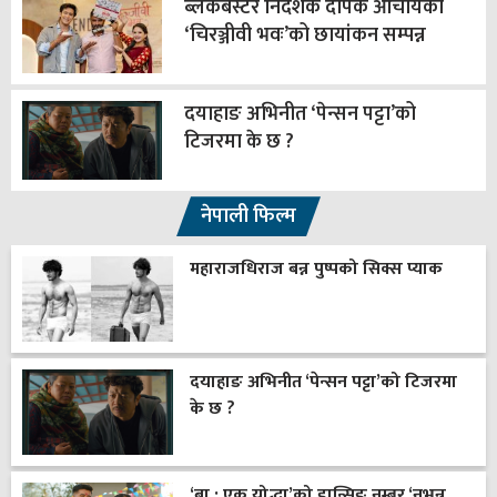
ब्लकबस्टर निर्देशक दीपक आचार्यको
‘चिरञ्जीवी भवः’को छायांकन सम्पन्न
दयाहाङ अभिनीत ‘पेन्सन पट्टा’को
टिजरमा के छ ?
नेपाली फिल्म
महाराजधिराज बन्न पुष्पको सिक्स प्याक
दयाहाङ अभिनीत ‘पेन्सन पट्टा’को टिजरमा
के छ ?
‘बा : एक योद्धा’को डान्सिङ नम्बर ‘नभन्नू