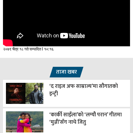
२०७९ चैत्र १८ गते सम्पादित l १०:१६
ताजा खबर
‘द राइज अफ साम्राज्य’मा सौगातको
इन्ट्री
‘कार्की साइँला’को ‘लग्यौ परान’ गीतमा
‘मुन्नी’सँग नाचे जितु