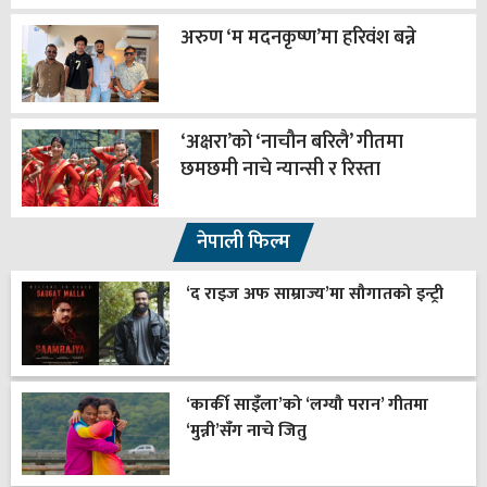
अरुण ‘म मदनकृष्ण’मा हरिवंश बन्ने
‘अक्षरा’को ‘नाचौन बरिलै’ गीतमा
छमछमी नाचे न्यान्सी र रिस्ता
नेपाली फिल्म
‘द राइज अफ साम्राज्य’मा सौगातको इन्ट्री
‘कार्की साइँला’को ‘लग्यौ परान’ गीतमा
‘मुन्नी’सँग नाचे जितु