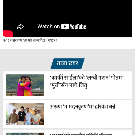
२०८२ श्रावण १४ गते सम्पादित l २१:५१
ताजा खबर
‘कार्की साइँला’को ‘लग्यौ परान’ गीतमा
‘मुन्नी’सँग नाचे जितु
अरुण ‘म मदनकृष्ण’मा हरिवंश बन्ने