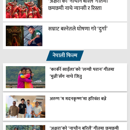
‘अक्षरा’को ‘नाचौन बरिलै’ गीतमा
छमछमी नाचे न्यान्सी र रिस्ता
सम्राट बस्नेतले घोषणा गरे ‘दुर्गा’
नेपाली फिल्म
‘कार्की साइँला’को ‘लग्यौ परान’ गीतमा
‘मुन्नी’सँग नाचे जितु
अरुण ‘म मदनकृष्ण’मा हरिवंश बन्ने
‘अक्षरा’को ‘नाचौन बरिलै’ गीतमा छमछमी