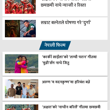
छमछमी नाचे न्यान्सी र रिस्ता
सम्राट बस्नेतले घोषणा गरे ‘दुर्गा’
नेपाली फिल्म
‘कार्की साइँला’को ‘लग्यौ परान’ गीतमा
‘मुन्नी’सँग नाचे जितु
अरुण ‘म मदनकृष्ण’मा हरिवंश बन्ने
‘अक्षरा’को ‘नाचौन बरिलै’ गीतमा छमछमी