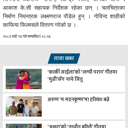
आकाश के.सी सहायक निर्देशक रहेका छन् । चलचित्रका
निर्माण नियन्त्रक लक्ष्मणराज पौडेल हुन् । गोविन्द शाहीको
काफिया फिल्मसले वितरण गरेको छ ।
२०८२ भदौ १३ गते सम्पादित l ०८:२६
ताजा खबर
‘कार्की साइँला’को ‘लग्यौ परान’ गीतमा
‘मुन्नी’सँग नाचे जितु
अरुण ‘म मदनकृष्ण’मा हरिवंश बन्ने
‘अक्षरा’को ‘नाचौन बरिलै’ गीतमा