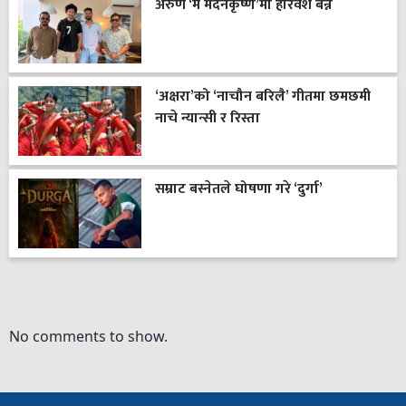
अरुण ‘म मदनकृष्ण’मा हरिवंश बन्ने
‘अक्षरा’को ‘नाचौन बरिलै’ गीतमा छमछमी
नाचे न्यान्सी र रिस्ता
सम्राट बस्नेतले घोषणा गरे ‘दुर्गा’
No comments to show.