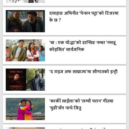
दयाहाङ अभिनीत ‘पेन्सन पट्टा’को टिजरमा
के छ ?
‘बा : एक योद्धा’को डान्सिङ नम्बर ‘नभन्नू
कोइसित’ सार्वजनिक
‘द राइज अफ साम्राज्य’मा सौगातको इन्ट्री
‘कार्की साइँला’को ‘लग्यौ परान’ गीतमा
‘मुन्नी’सँग नाचे जितु