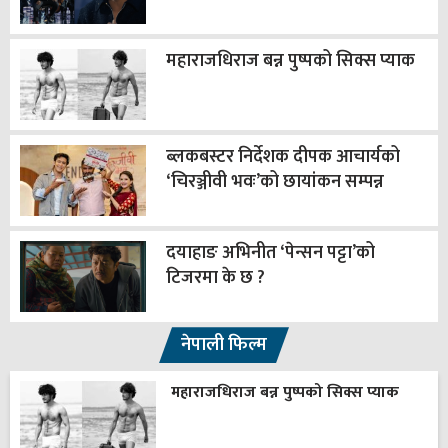
महाराजधिराज बन्न पुष्पको सिक्स प्याक
ब्लकबस्टर निर्देशक दीपक आचार्यको
‘चिरञ्जीवी भवः’को छायांकन सम्पन्न
दयाहाङ अभिनीत ‘पेन्सन पट्टा’को
टिजरमा के छ ?
नेपाली फिल्म
महाराजधिराज बन्न पुष्पको सिक्स प्याक