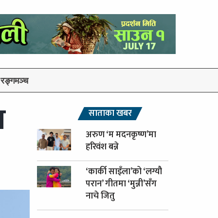
रङ्गमञ्च
न
साताका खबर
अरुण ‘म मदनकृष्ण’मा
हरिवंश बन्ने
‘कार्की साइँला’को ‘लग्यौ
परान’ गीतमा ‘मुन्नी’सँग
नाचे जितु