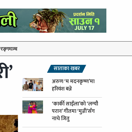
रङ्गमञ्च
ी’
साताका खबर
अरुण ‘म मदनकृष्ण’मा
हरिवंश बन्ने
‘कार्की साइँला’को ‘लग्यौ
परान’ गीतमा ‘मुन्नी’सँग
नाचे जितु