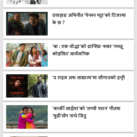
दयाहाङ अभिनीत ‘पेन्सन पट्टा’को टिजरमा
के छ ?
‘बा : एक योद्धा’को डान्सिङ नम्बर ‘नभन्नू
कोइसित’ सार्वजनिक
‘द राइज अफ साम्राज्य’मा सौगातको इन्ट्री
‘कार्की साइँला’को ‘लग्यौ परान’ गीतमा
‘मुन्नी’सँग नाचे जितु