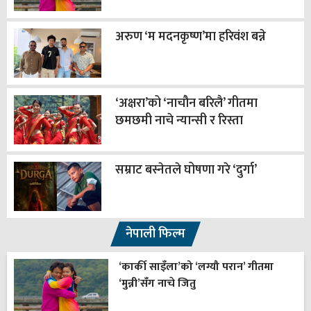
अरुण ‘म मदनकृष्ण’मा हरिवंश बन्ने
‘अक्षरा’को ‘नाचौन बरिलै’ गीतमा
छमछमी नाचे न्यान्सी र रिस्ता
सम्राट बस्नेतले घोषणा गरे ‘दुर्गा’
नेपाली फिल्म
‘कार्की साइँला’को ‘लग्यौ परान’ गीतमा
‘मुन्नी’सँग नाचे जितु