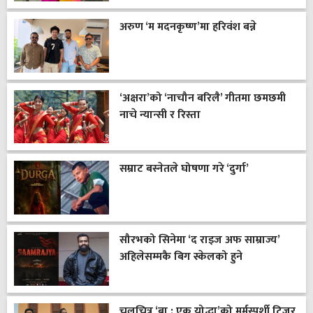
अरुण ‘म मदनकृष्ण’मा हरिवंश बन्ने
‘अक्षरा’को ‘नाचौन बरिलै’ गीतमा छमछमी
नाचे न्यान्सी र रिस्ता
सम्राट बस्नेतले घोषणा गरे ‘दुर्गा’
सौरभको सिनेमा ‘द राइज अफ साम्राज्य’
अहिलेसम्मकै बिग स्केलको हुने
चलचित्र ‘बा : एक योद्धा’को मर्मस्पर्शी टिजर