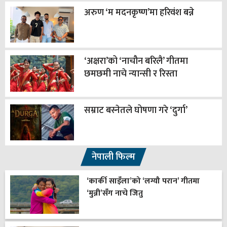
अरुण ‘म मदनकृष्ण’मा हरिवंश बन्ने
‘अक्षरा’को ‘नाचौन बरिलै’ गीतमा
छमछमी नाचे न्यान्सी र रिस्ता
सम्राट बस्नेतले घोषणा गरे ‘दुर्गा’
नेपाली फिल्म
‘कार्की साइँला’को ‘लग्यौ परान’ गीतमा
‘मुन्नी’सँग नाचे जितु