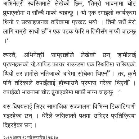
अभिनेत्री स्वस्तिमाले लेखेकी छिन्, ‘तिम्रो भावनामा चोट
पुर्‍याएकोमा म साँच्चै माफी चाहन्छु । यो एक रमाइलो कार्यक्रम
थियो र उत्साहजनक तरिकामा प्रकट भयो । तिमी सधैँ मेरो
लागि राम्रो साथी छौँ र एक पटक फेरि म तिमीसँग माफी चाहन्छु
।’
त्यस्तै, अभिनेत्री साम्राज्ञीले लेखेकी छन् ‘हामीलाई
प्रश्नहरूको यो र्‍यापिड फायर राउन्डमा एक स्थितिमा राखिएको
थियो तर हामीले नतिजाको बारेमा सोचेका थिएनौँ । तर, कुनै
पनि तरिकाले तपाईंलाई होच्याउने प्रयास गरेका थिएनौँ ।
तपाईंको भावनामा चोट पुर्‍याएकोमा माफी माग्न चाहन्छु ।’
यस विषयलाई लिएर सामाजिक सञ्जालमा विभिन्न टिकाटिप्पणी
भइरहेका छन् । धेरैले जसिताको पक्षमा उभिएर प्रतिक्रिया
दिइरहेका छन् ।
२०८१ असार १२ गते सम्पादित l १६:३७