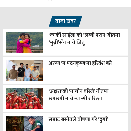
ताजा खबर
‘कार्की साइँला’को ‘लग्यौ परान’ गीतमा
‘मुन्नी’सँग नाचे जितु
अरुण ‘म मदनकृष्ण’मा हरिवंश बन्ने
‘अक्षरा’को ‘नाचौन बरिलै’ गीतमा
छमछमी नाचे न्यान्सी र रिस्ता
सम्राट बस्नेतले घोषणा गरे ‘दुर्गा’