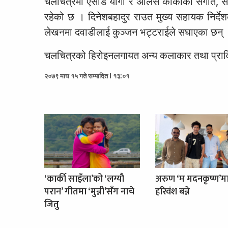
चलचित्रमा एसडि योगी र अलिस कार्कीको संगीत, सम्र
रहेको छ । दिनेशबहादुर राउत मुख्य सहायक निर्द
लेखनमा दवाडीलाई कुञ्जन भट्टराईले सघाएका छन् 
चलचित्रको हिरोइनलगायत अन्य कलाकार तथा प्राविधि
२०७९ माघ १५ गते सम्पादित l १३:०१
‘कार्की साइँला’को ‘लग्यौ
अरुण ‘म मदनकृष्ण’म
परान’ गीतमा ‘मुन्नी’सँग नाचे
हरिवंश बन्ने
जितु