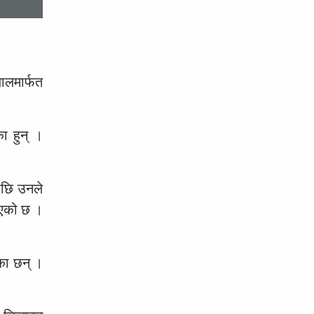
ालमार्फत
का हुन् ।
पछि उनले
इएको छ ।
एका छन् ।