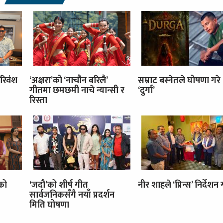
रिवंश
‘अक्षरा’को ‘नाचौन बरिलै’
सम्राट बस्नेतले घोषणा गरे
गीतमा छमछमी नाचे न्यान्सी र
‘दुर्गा’
रिस्ता
’को
‘जदौ’को शीर्ष गीत
नीर शाहले ‘प्रिन्स’ निर्देशन गर
सार्वजनिकसँगै नयाँ प्रदर्शन
मिति घोषणा