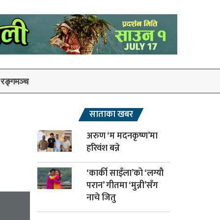
रङ्गमञ्च
साताका खबर
अरुण ‘म मदनकृष्ण’मा
हरिवंश बन्ने
‘कार्की साइँला’को ‘लग्यौ
परान’ गीतमा ‘मुन्नी’सँग
नाचे जितु