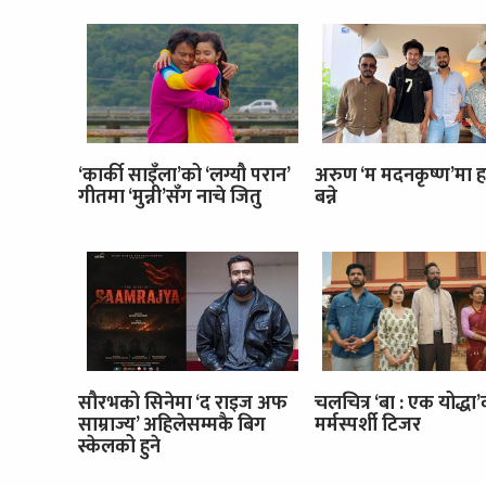
‘कार्की साइँला’को ‘लग्यौ परान’
अरुण ‘म मदनकृष्ण’मा ह
गीतमा ‘मुन्नी’सँग नाचे जितु
बन्ने
सौरभको सिनेमा ‘द राइज अफ
चलचित्र ‘बा : एक योद्धा
साम्राज्य’ अहिलेसम्मकै बिग
मर्मस्पर्शी टिजर
स्केलको हुने