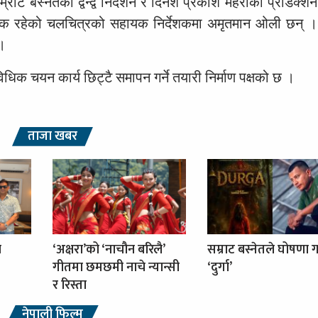
ाट बस्नेतको द्वन्द्व निर्देशन र दिनेश प्रकाश महराको प्रोडक्
ेशक रहेको चलचित्रको सहायक निर्देशकमा अमृतमान ओली छन् । स
।
क चयन कार्य छिट्टै समापन गर्ने तयारी निर्माण पक्षको छ ।
ताजा खबर
ा
‘अक्षरा’को ‘नाचौन बरिलै’
सम्राट बस्नेतले घोषणा ग
गीतमा छमछमी नाचे न्यान्सी
‘दुर्गा’
र रिस्ता
नेपाली फिल्म