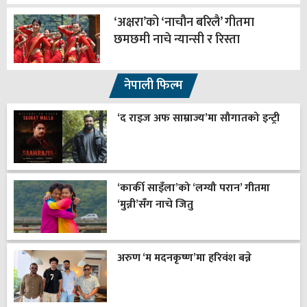
‘अक्षरा’को ‘नाचौन बरिलै’ गीतमा
छमछमी नाचे न्यान्सी र रिस्ता
नेपाली फिल्म
‘द राइज अफ साम्राज्य’मा सौगातको इन्ट्री
‘कार्की साइँला’को ‘लग्यौ परान’ गीतमा
‘मुन्नी’सँग नाचे जितु
अरुण ‘म मदनकृष्ण’मा हरिवंश बन्ने