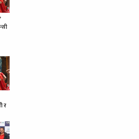
’
न्सी
ी र