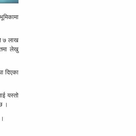
भूमिकामा
ले ७ लाख
तमा लेखु
या दिएका
ाई यस्तो
 छ ।
 ।