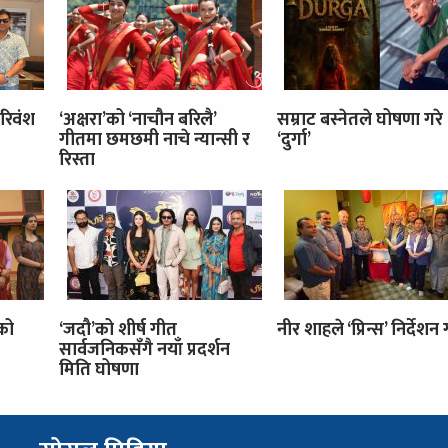
रिवंश
‘अक्षरा’को ‘नाचौन बरिलै’
सम्राट बस्नेतले घोषणा गरे
गीतमा छमछमी नाचे न्यान्सी र
‘दुर्गा’
रिस्ता
’को
‘जदौ’को शीर्ष गीत
नीर शाहले ‘प्रिन्स’ निर्देशन गर
सार्वजनिकसँगै नयाँ प्रदर्शन
मिति घोषणा