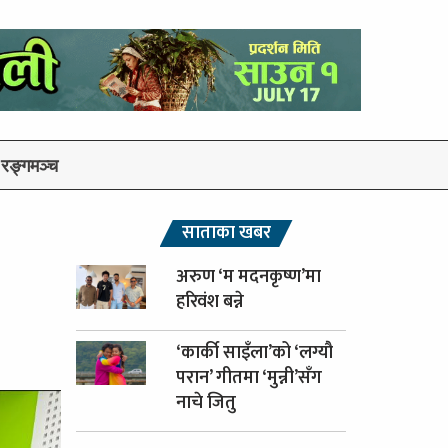
रङ्गमञ्च
साताका खबर
अरुण ‘म मदनकृष्ण’मा
हरिवंश बन्ने
‘कार्की साइँला’को ‘लग्यौ
परान’ गीतमा ‘मुन्नी’सँग
नाचे जितु