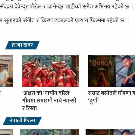
द्वय देवेन्द्र पौडेल र ज्ञानेन्द्र शाहीको समेत अभिनय रहेको छ ।
म सुनारको संगीत र किरण ढकालको एक्शन फिल्ममा रहेको छ ।
ताजा खबर
ा
‘अक्षरा’को ‘नाचौन बरिलै’
सम्राट बस्नेतले घोषणा ग
गीतमा छमछमी नाचे न्यान्सी
‘दुर्गा’
र रिस्ता
नेपाली फिल्म