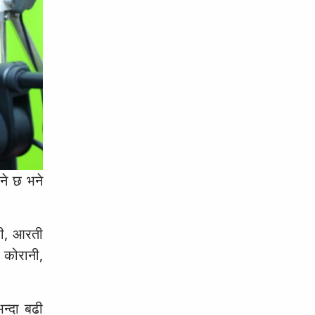
हने छ भने
री, आरती
ा कोरानी,
न्दा बढी