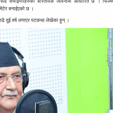
’ एसिड सर्भाइभरहरुको बास्तविक जीवनीमा आधारित छ । फिल्
ेटेर बनाईएको छ ।
े दुई वर्ष लगाएर पटकथा लेखेका हुन् ।