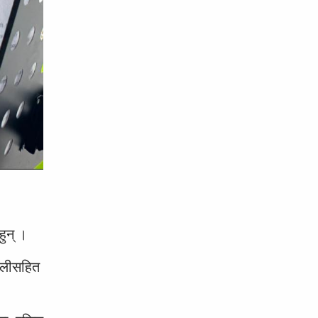
ुन् ।
 ओलीसहित