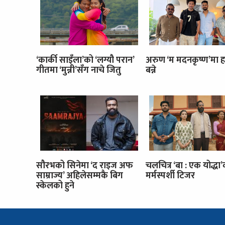
‘कार्की साइँला’को ‘लग्यौ परान’
अरुण ‘म मदनकृष्ण’मा ह
गीतमा ‘मुन्नी’सँग नाचे जितु
बन्ने
सौरभको सिनेमा ‘द राइज अफ
चलचित्र ‘बा : एक योद्धा
साम्राज्य’ अहिलेसम्मकै बिग
मर्मस्पर्शी टिजर
स्केलको हुने