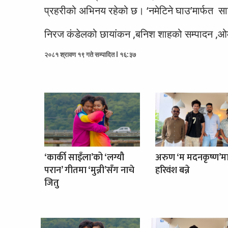
प्रहरीको अभिनय रहेको छ। ‘नमेटिने घाउ’मार्फत सासॅद
निरज कंडेलको छायांकन ,बनिश शाहको सम्पादन ,ओ
२०८१ श्रावण १९ गते सम्पादित l १६:३७
‘कार्की साइँला’को ‘लग्यौ
अरुण ‘म मदनकृष्ण’म
परान’ गीतमा ‘मुन्नी’सँग नाचे
हरिवंश बन्ने
जितु