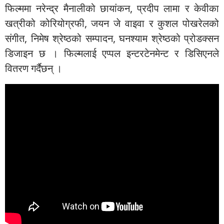
फिल्ममा नरेन्द्र मैनालीको छायांकन, प्रदीप लामा र केवीका
खत्रीको कोरियोग्रफी, जयन जे वाइवा र कुशल पोखरेलको
संगीत, निमेष श्रेष्ठको सम्पादन, घनश्याम श्रेष्ठको प्रोडक्सन
डिजाइन छ । फिल्मलाई एप्पल इन्टरटेनमेन्ट र डिसिएनले
वितरण गर्दैछन् ।