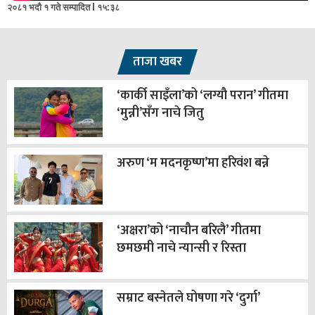
२०८१ भदौ १ गते सम्पादित l १५:३८
ताजा खबर
‘कार्की साइँला’को ‘लग्यौ परान’ गीतमा
‘मुन्नी’सँग नाचे जितु
अरुण ‘म मदनकृष्ण’मा हरिवंश बन्ने
‘अक्षरा’को ‘नाचौन बरिलै’ गीतमा
छमछमी नाचे न्यान्सी र रिस्ता
सम्राट बस्नेतले घोषणा गरे ‘दुर्गा’