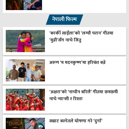
नेपाली फिल्म
‘कार्की साइँला’को ‘लग्यौ परान’ गीतमा
‘मुन्नी’सँग नाचे जितु
अरुण ‘म मदनकृष्ण’मा हरिवंश बन्ने
‘अक्षरा’को ‘नाचौन बरिलै’ गीतमा छमछमी
नाचे न्यान्सी र रिस्ता
सम्राट बस्नेतले घोषणा गरे ‘दुर्गा’