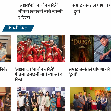
ा
‘अक्षरा’को ‘नाचौन बरिलै’
सम्राट बस्नेतले घोषणा ग
गीतमा छमछमी नाचे न्यान्सी
‘दुर्गा’
र रिस्ता
नेपाली फिल्म
रिवंश
‘अक्षरा’को ‘नाचौन बरिलै’
सम्राट बस्नेतले घोषणा गरे
गीतमा छमछमी नाचे न्यान्सी र
‘दुर्गा’
रिस्ता