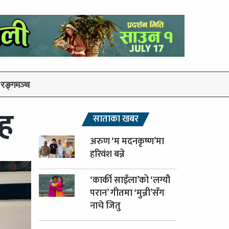
रङ्गमञ्च
ाह
साताका खबर
अरुण ‘म मदनकृष्ण’मा
हरिवंश बन्ने
‘कार्की साइँला’को ‘लग्यौ
परान’ गीतमा ‘मुन्नी’सँग
नाचे जितु