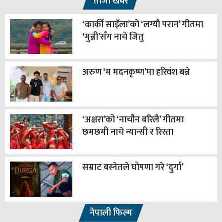
ताजा खबर
‘कार्की साइँला’को ‘लग्यौ परान’ गीतमा
‘मुन्नी’सँग नाचे जितु
अरुण ‘म मदनकृष्ण’मा हरिवंश बन्ने
‘अक्षरा’को ‘नाचौन बरिलै’ गीतमा
छमछमी नाचे न्यान्सी र रिस्ता
सम्राट बस्नेतले घोषणा गरे ‘दुर्गा’
नेपाली फिल्म