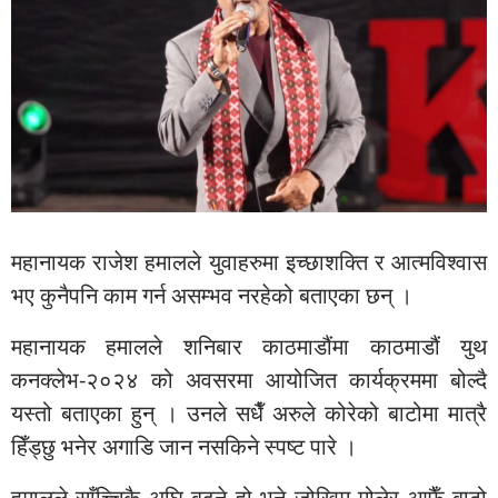
महानायक राजेश हमालले युवाहरुमा इच्छाशक्ति र आत्मविश्वास
भए कुनैपनि काम गर्न असम्भव नरहेको बताएका छन् ।
महानायक हमालले शनिबार काठमाडौंमा काठमाडौं युथ
कनक्लेभ-२०२४ को अवसरमा आयोजित कार्यक्रममा बोल्दै
यस्तो बताएका हुन् । उनले सधैँ अरुले कोरेको बाटोमा मात्रै
हिँड्छु भनेर अगाडि जान नसकिने स्पष्ट पारे ।
हमालले साँच्चिकै अघि बढ्ने हो भने जोखिम मोलेर आफैँ बाटो