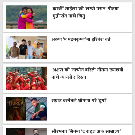
‘कार्की साइँला’को ‘लग्यौ परान’ गीतमा
‘मुन्नी’सँग नाचे जितु
अरुण ‘म मदनकृष्ण’मा हरिवंश बन्ने
‘अक्षरा’को ‘नाचौन बरिलै’ गीतमा छमछमी
नाचे न्यान्सी र रिस्ता
सम्राट बस्नेतले घोषणा गरे ‘दुर्गा’
सौरभको सिनेमा ‘द राइज अफ साम्राज्य’