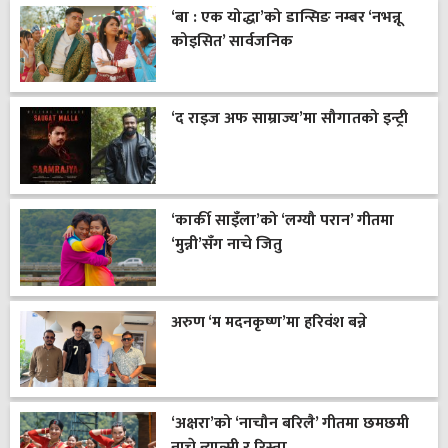
‘बा : एक योद्धा’को डान्सिङ नम्बर ‘नभन्नू
कोइसित’ सार्वजनिक
‘द राइज अफ साम्राज्य’मा सौगातको इन्ट्री
‘कार्की साइँला’को ‘लग्यौ परान’ गीतमा
‘मुन्नी’सँग नाचे जितु
अरुण ‘म मदनकृष्ण’मा हरिवंश बन्ने
‘अक्षरा’को ‘नाचौन बरिलै’ गीतमा छमछमी
नाचे न्यान्सी र रिस्ता