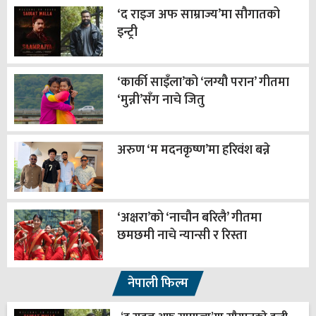
‘द राइज अफ साम्राज्य’मा सौगातको
इन्ट्री
‘कार्की साइँला’को ‘लग्यौ परान’ गीतमा
‘मुन्नी’सँग नाचे जितु
अरुण ‘म मदनकृष्ण’मा हरिवंश बन्ने
‘अक्षरा’को ‘नाचौन बरिलै’ गीतमा
छमछमी नाचे न्यान्सी र रिस्ता
नेपाली फिल्म