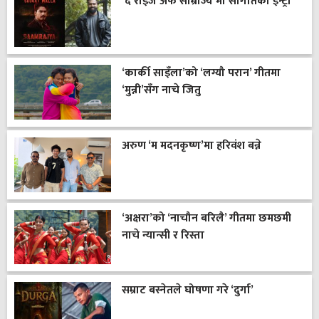
‘द राइज अफ साम्राज्य’मा सौगातको इन्ट्री
‘कार्की साइँला’को ‘लग्यौ परान’ गीतमा
‘मुन्नी’सँग नाचे जितु
अरुण ‘म मदनकृष्ण’मा हरिवंश बन्ने
‘अक्षरा’को ‘नाचौन बरिलै’ गीतमा छमछमी
नाचे न्यान्सी र रिस्ता
सम्राट बस्नेतले घोषणा गरे ‘दुर्गा’