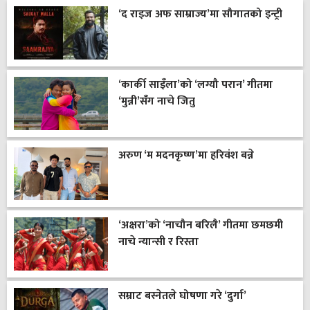
‘द राइज अफ साम्राज्य’मा सौगातको इन्ट्री
‘कार्की साइँला’को ‘लग्यौ परान’ गीतमा
‘मुन्नी’सँग नाचे जितु
अरुण ‘म मदनकृष्ण’मा हरिवंश बन्ने
‘अक्षरा’को ‘नाचौन बरिलै’ गीतमा छमछमी
नाचे न्यान्सी र रिस्ता
सम्राट बस्नेतले घोषणा गरे ‘दुर्गा’