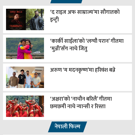
‘द राइज अफ साम्राज्य’मा सौगातको
इन्ट्री
‘कार्की साइँला’को ‘लग्यौ परान’ गीतमा
‘मुन्नी’सँग नाचे जितु
अरुण ‘म मदनकृष्ण’मा हरिवंश बन्ने
‘अक्षरा’को ‘नाचौन बरिलै’ गीतमा
छमछमी नाचे न्यान्सी र रिस्ता
नेपाली फिल्म