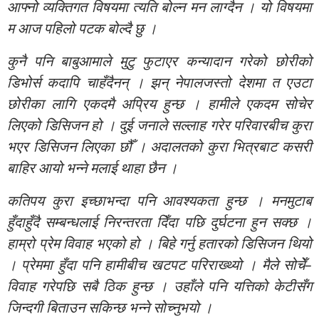
आफ्नो व्यक्तिगत विषयमा त्यति बोल्न मन लाग्दैन । यो विषयमा
म आज पहिलो पटक बोल्दै छु ।
कुनै पनि बाबुआमाले मुटु फुटाएर कन्यादान गरेको छोरीको
डिभोर्स कदापि चाहँदैनन् । झन् नेपालजस्तो देशमा त एउटा
छोरीका लागि एकदमै अप्रिय हुन्छ । हामीले एकदम सोचेर
लिएको डिसिजन हो । दुई जनाले सल्लाह गरेर परिवारबीच कुरा
भएर डिसिजन लिएका छौँ । अदालतको कुरा भित्रबाट कसरी
बाहिर आयो भन्ने मलाई थाहा छैन ।
कतिपय कुरा इच्छाभन्दा पनि आवश्यकता हुन्छ । मनमुटाब
हुँदाहुँदै सम्बन्धलाई निरन्तरता दिँदा पछि दुर्घटना हुन सक्छ ।
हाम्रो प्रेम विवाह भएको हो । बिहे गर्नु हतारको डिसिजन थियो
। प्रेममा हुँदा पनि हामीबीच खटपट परिराख्थ्यो । मैले सोचेँ–
विवाह गरेपछि सबै ठिक हुन्छ । उहाँले पनि यत्तिको केटीसँग
जिन्दगी बिताउन सकिन्छ भन्ने सोच्नुभयो ।