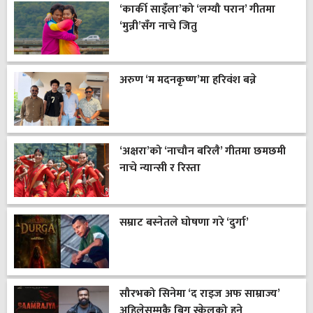
‘कार्की साइँला’को ‘लग्यौ परान’ गीतमा
‘मुन्नी’सँग नाचे जितु
अरुण ‘म मदनकृष्ण’मा हरिवंश बन्ने
‘अक्षरा’को ‘नाचौन बरिलै’ गीतमा छमछमी
नाचे न्यान्सी र रिस्ता
सम्राट बस्नेतले घोषणा गरे ‘दुर्गा’
सौरभको सिनेमा ‘द राइज अफ साम्राज्य’
अहिलेसम्मकै बिग स्केलको हुने