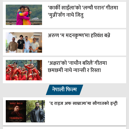
‘कार्की साइँला’को ‘लग्यौ परान’ गीतमा
‘मुन्नी’सँग नाचे जितु
अरुण ‘म मदनकृष्ण’मा हरिवंश बन्ने
‘अक्षरा’को ‘नाचौन बरिलै’ गीतमा
छमछमी नाचे न्यान्सी र रिस्ता
नेपाली फिल्म
‘द राइज अफ साम्राज्य’मा सौगातको इन्ट्री