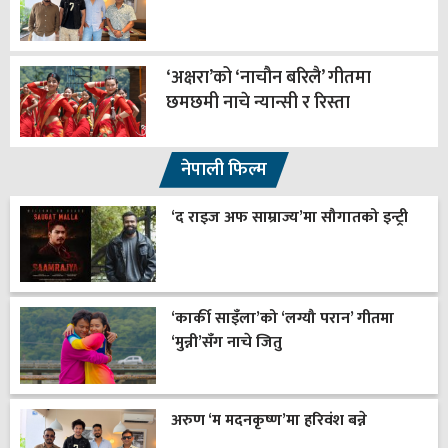
‘अक्षरा’को ‘नाचौन बरिलै’ गीतमा
छमछमी नाचे न्यान्सी र रिस्ता
नेपाली फिल्म
‘द राइज अफ साम्राज्य’मा सौगातको इन्ट्री
‘कार्की साइँला’को ‘लग्यौ परान’ गीतमा
‘मुन्नी’सँग नाचे जितु
अरुण ‘म मदनकृष्ण’मा हरिवंश बन्ने