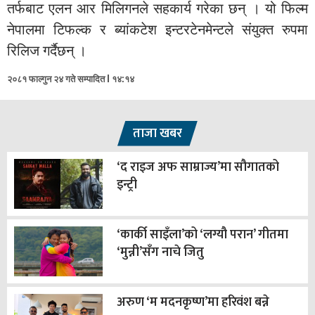
तर्फबाट एलन आर मिलिगनले सहकार्य गरेका छन् । यो फिल्म
नेपालमा टिफल्क र ब्यांकटेश इन्टरटेनमेन्टले संयुक्त रुपमा
रिलिज गर्दैछन् ।
२०८१ फाल्गुन २४ गते सम्पादित l १४:१४
ताजा खबर
‘द राइज अफ साम्राज्य’मा सौगातको
इन्ट्री
‘कार्की साइँला’को ‘लग्यौ परान’ गीतमा
‘मुन्नी’सँग नाचे जितु
अरुण ‘म मदनकृष्ण’मा हरिवंश बन्ने