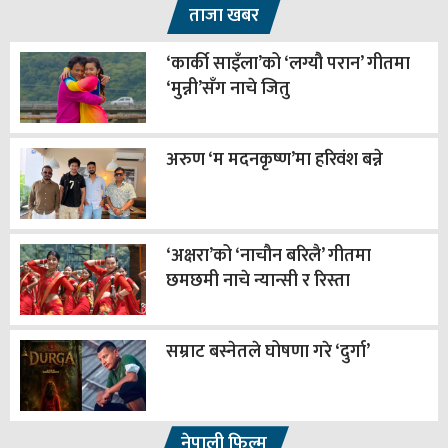
ताजा खबर
‘कार्की साइँला’को ‘लग्यौ परान’ गीतमा
‘मुन्नी’सँग नाचे जितु
अरुण ‘म मदनकृष्ण’मा हरिवंश बन्ने
‘अक्षरा’को ‘नाचौन बरिलै’ गीतमा
छमछमी नाचे न्यान्सी र रिस्ता
सम्राट बस्नेतले घोषणा गरे ‘दुर्गा’
नेपाली फिल्म