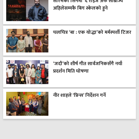
सौरभको सिनेमा ‘द राइज अफ साम्राज्य’
अहिलेसम्मकै बिग स्केलको हुने
चलचित्र ‘बा : एक योद्धा’को मर्मस्पर्शी टिजर
‘जदौ’को शीर्ष गीत सार्वजनिकसँगै नयाँ
प्रदर्शन मिति घोषणा
नीर शाहले ‘प्रिन्स’ निर्देशन गर्ने