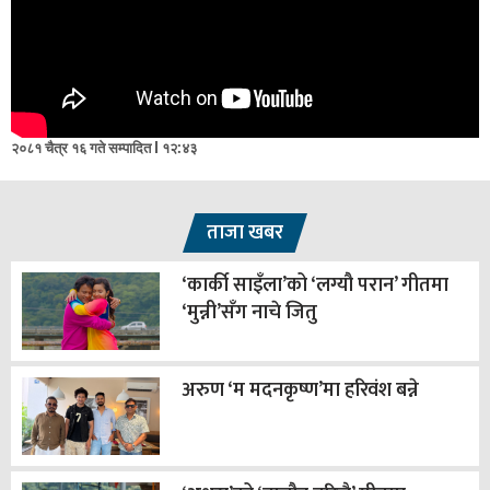
२०८१ चैत्र १६ गते सम्पादित l १२:४३
ताजा खबर
‘कार्की साइँला’को ‘लग्यौ परान’ गीतमा
‘मुन्नी’सँग नाचे जितु
अरुण ‘म मदनकृष्ण’मा हरिवंश बन्ने