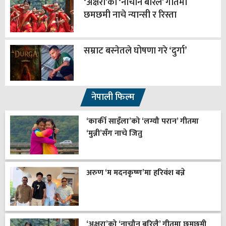
‘अक्षरा’को ‘नाचौन बरिलै’ गीतमा
छमछमी नाचे न्यान्सी र रिस्ता
सम्राट बस्नेतले घोषणा गरे ‘दुर्गा’
नेपाली फिल्म
‘कार्की साइँला’को ‘लग्यौ परान’ गीतमा
‘मुन्नी’सँग नाचे जितु
अरुण ‘म मदनकृष्ण’मा हरिवंश बन्ने
‘अक्षरा’को ‘नाचौन बरिलै’ गीतमा छमछमी