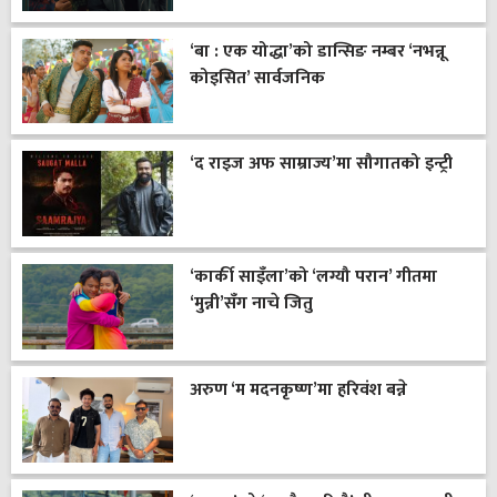
‘बा : एक योद्धा’को डान्सिङ नम्बर ‘नभन्नू
कोइसित’ सार्वजनिक
‘द राइज अफ साम्राज्य’मा सौगातको इन्ट्री
‘कार्की साइँला’को ‘लग्यौ परान’ गीतमा
‘मुन्नी’सँग नाचे जितु
अरुण ‘म मदनकृष्ण’मा हरिवंश बन्ने