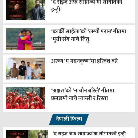
‘द राइज अफ साम्राज्य’मा सौगातको
इन्ट्री
‘कार्की साइँला’को ‘लग्यौ परान’ गीतमा
‘मुन्नी’सँग नाचे जितु
अरुण ‘म मदनकृष्ण’मा हरिवंश बन्ने
‘अक्षरा’को ‘नाचौन बरिलै’ गीतमा
छमछमी नाचे न्यान्सी र रिस्ता
नेपाली फिल्म
‘द राइज अफ साम्राज्य’मा सौगातको इन्ट्री