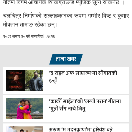
गीतमा विषम आचार्यकै ब्याकग्राउन्ड म्युजिक सुन्न सकिनेछ ।
चलचित्र निर्माणको सल्लाहकारका रूपमा गम्भीर विष्ट र कुमार
मोक्तान तामाङ रहेका छन्।
२०८२ असार ३० गते सम्पादित l ०७:२६
ताजा खबर
‘द राइज अफ साम्राज्य’मा सौगातको
इन्ट्री
‘कार्की साइँला’को ‘लग्यौ परान’ गीतमा
‘मुन्नी’सँग नाचे जितु
अरुण ‘म मदनकृष्ण’मा हरिवंश बन्ने