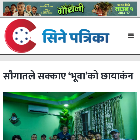
सौगातले सक्काए ‘भूवा’को छायाकंन