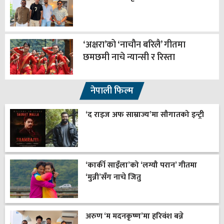
‘अक्षरा’को ‘नाचौन बरिलै’ गीतमा
छमछमी नाचे न्यान्सी र रिस्ता
नेपाली फिल्म
‘द राइज अफ साम्राज्य’मा सौगातको इन्ट्री
‘कार्की साइँला’को ‘लग्यौ परान’ गीतमा
‘मुन्नी’सँग नाचे जितु
अरुण ‘म मदनकृष्ण’मा हरिवंश बन्ने