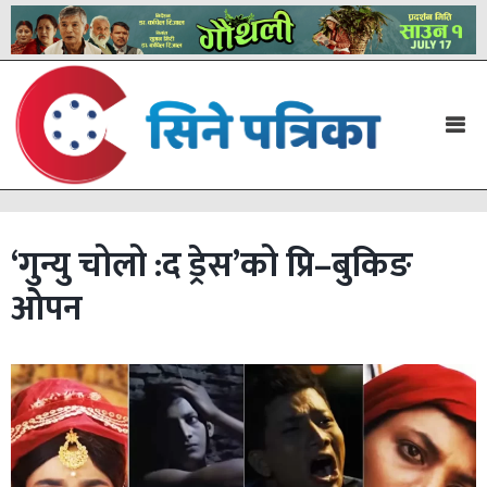
‘गुन्यु चोलो :द ड्रेस’को प्रि–बुकिङ
ओपन