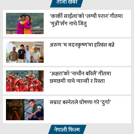
ताजा खबर
‘कार्की साइँला’को ‘लग्यौ परान’ गीतमा
‘मुन्नी’सँग नाचे जितु
अरुण ‘म मदनकृष्ण’मा हरिवंश बन्ने
‘अक्षरा’को ‘नाचौन बरिलै’ गीतमा
छमछमी नाचे न्यान्सी र रिस्ता
सम्राट बस्नेतले घोषणा गरे ‘दुर्गा’
नेपाली फिल्म