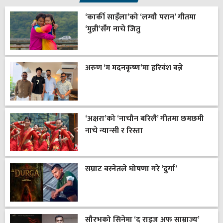
‘कार्की साइँला’को ‘लग्यौ परान’ गीतमा
‘मुन्नी’सँग नाचे जितु
अरुण ‘म मदनकृष्ण’मा हरिवंश बन्ने
‘अक्षरा’को ‘नाचौन बरिलै’ गीतमा छमछमी
नाचे न्यान्सी र रिस्ता
सम्राट बस्नेतले घोषणा गरे ‘दुर्गा’
सौरभको सिनेमा ‘द राइज अफ साम्राज्य’