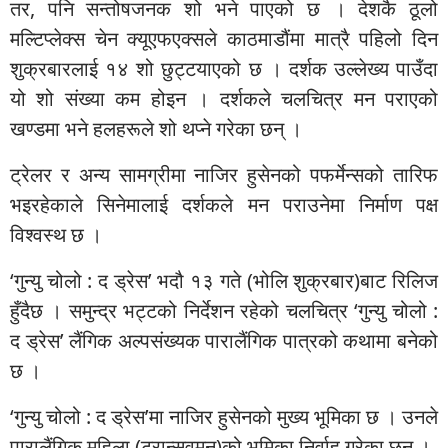
तर, पनि सन्तोषजनक शो भने पाएको छ । देशकै ठूलो
मल्टिप्लेक्स चेन क्यूएफएक्सले काठमाडौंमा मात्रै पहिलो दिन
शुक्रबारलाई १४ शो छुट्टयाएको छ । दर्शक उल्लेख्य पाउँदा
यो शो संख्या कम होइन । दर्शकले चलचित्र मन पराएको
खण्डमा भने हलहरूले शो थप्ने गरेका छन् ।
ट्रेलर र अन्य सामग्रीमा नाजिर हुसेनको पफर्मेन्सको तारिफ
भइरहेकाले सिनेमालाई दर्शकले मन पराउनेमा निर्माण पक्ष
विश्वस्थ छ ।
‘गुन्यु चोलो : द ड्रेस’ भदौ १३ गते (भोलि शुक्रबार)बाट रिलिज
हुँदैछ । समुन्द्र भट्टको निर्देशन रहेको चलचित्र ‘गुन्यु चोलो :
द ड्रेस’ लैंगिक अल्पसंख्यक पारालैंगिक पात्रको कथामा बनेको
छ ।
‘गुन्यु चोलो : द ड्रेस’मा नाजिर हुसेनको मुख्य भूमिका छ । उनले
पारालैंगिक महिला (ट्रान्सवुमन)को भूमिका निर्वाह गरेका छन् ।