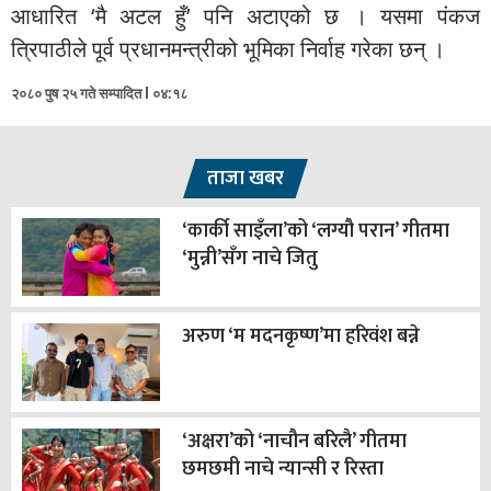
आधारित ‘मै अटल हुँ’ पनि अटाएको छ । यसमा पंकज
त्रिपाठीले पूर्व प्रधानमन्त्रीको भूमिका निर्वाह गरेका छन् ।
२०८० पुष २५ गते सम्पादित l ०४:१८
ताजा खबर
‘कार्की साइँला’को ‘लग्यौ परान’ गीतमा
‘मुन्नी’सँग नाचे जितु
अरुण ‘म मदनकृष्ण’मा हरिवंश बन्ने
‘अक्षरा’को ‘नाचौन बरिलै’ गीतमा
छमछमी नाचे न्यान्सी र रिस्ता