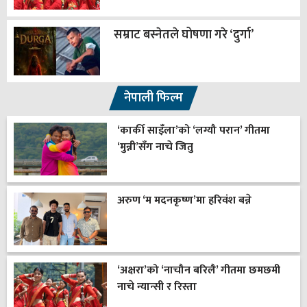
सम्राट बस्नेतले घोषणा गरे ‘दुर्गा’
नेपाली फिल्म
‘कार्की साइँला’को ‘लग्यौ परान’ गीतमा
‘मुन्नी’सँग नाचे जितु
अरुण ‘म मदनकृष्ण’मा हरिवंश बन्ने
‘अक्षरा’को ‘नाचौन बरिलै’ गीतमा छमछमी
नाचे न्यान्सी र रिस्ता