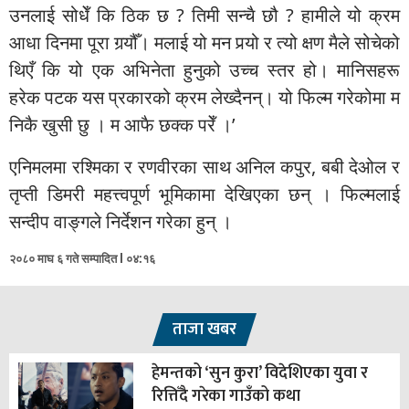
उनलाई सोधेँ कि ठिक छ ? तिमी सन्चै छौ ? हामीले यो क्रम
आधा दिनमा पूरा गर्‍यौँ। मलाई यो मन पर्‍यो र त्यो क्षण मैले सोचेको
थिएँ कि यो एक अभिनेता हुनुको उच्च स्तर हो। मानिसहरू
हरेक पटक यस प्रकारको क्रम लेख्दैनन्। यो फिल्म गरेकोमा म
निकै खुसी छु । म आफै छक्क परेँ ।’
एनिमलमा रश्मिका र रणवीरका साथ अनिल कपुर, बबी देओल र
तृप्ती डिमरी महत्त्वपूर्ण भूमिकामा देखिएका छन् । फिल्मलाई
सन्दीप वाङ्गले निर्देशन गरेका हुन् ।
२०८० माघ ६ गते सम्पादित l ०४:१६
ताजा खबर
हेमन्तको ‘सुन कुरा’ विदेशिएका युवा र
रित्तिँदै गरेका गाउँको कथा