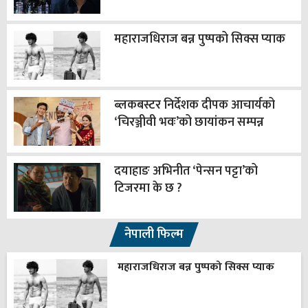
महाराजधिराज बन्न पुष्पको सिक्स प्याक
ब्लकबस्टर निर्देशक दीपक आचार्यको
‘चिरञ्जीवी भवः’को छायांकन सम्पन्न
दयाहाङ अभिनीत ‘पेन्सन पट्टा’को
टिजरमा के छ ?
नेपाली फिल्म
महाराजधिराज बन्न पुष्पको सिक्स प्याक