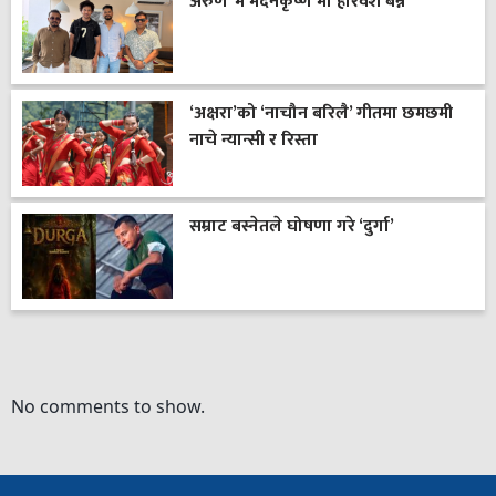
अरुण ‘म मदनकृष्ण’मा हरिवंश बन्ने
‘अक्षरा’को ‘नाचौन बरिलै’ गीतमा छमछमी
नाचे न्यान्सी र रिस्ता
सम्राट बस्नेतले घोषणा गरे ‘दुर्गा’
No comments to show.