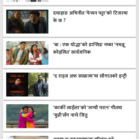
दयाहाङ अभिनीत ‘पेन्सन पट्टा’को टिजरमा
के छ ?
‘बा : एक योद्धा’को डान्सिङ नम्बर ‘नभन्नू
कोइसित’ सार्वजनिक
‘द राइज अफ साम्राज्य’मा सौगातको इन्ट्री
‘कार्की साइँला’को ‘लग्यौ परान’ गीतमा
‘मुन्नी’सँग नाचे जितु