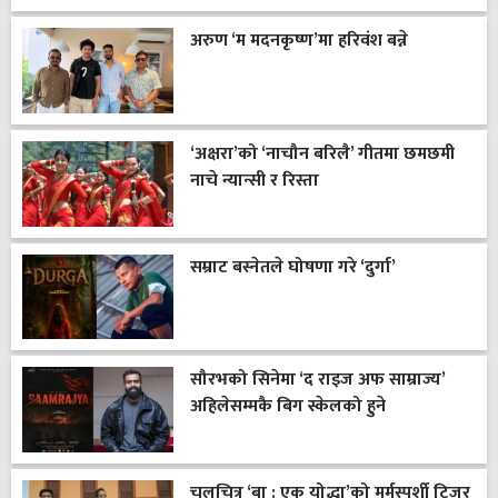
अरुण ‘म मदनकृष्ण’मा हरिवंश बन्ने
‘अक्षरा’को ‘नाचौन बरिलै’ गीतमा छमछमी
नाचे न्यान्सी र रिस्ता
सम्राट बस्नेतले घोषणा गरे ‘दुर्गा’
सौरभको सिनेमा ‘द राइज अफ साम्राज्य’
अहिलेसम्मकै बिग स्केलको हुने
चलचित्र ‘बा : एक योद्धा’को मर्मस्पर्शी टिजर