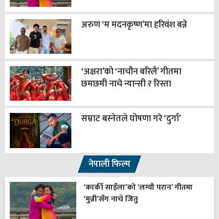
अरुण ‘म मदनकृष्ण’मा हरिवंश बन्ने
‘अक्षरा’को ‘नाचौन बरिलै’ गीतमा
छमछमी नाचे न्यान्सी र रिस्ता
सम्राट बस्नेतले घोषणा गरे ‘दुर्गा’
नेपाली फिल्म
‘कार्की साइँला’को ‘लग्यौ परान’ गीतमा
‘मुन्नी’सँग नाचे जितु