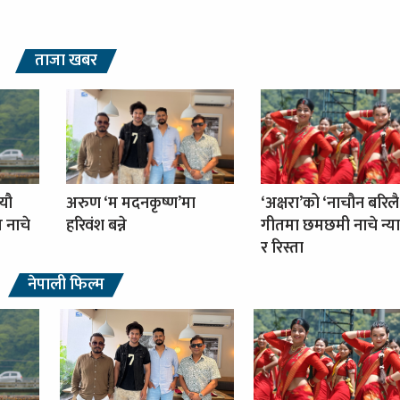
ताजा खबर
्यौ
अरुण ‘म मदनकृष्ण’मा
‘अक्षरा’को ‘नाचौन बरिलै
ग नाचे
हरिवंश बन्ने
गीतमा छमछमी नाचे न्या
र रिस्ता
नेपाली फिल्म