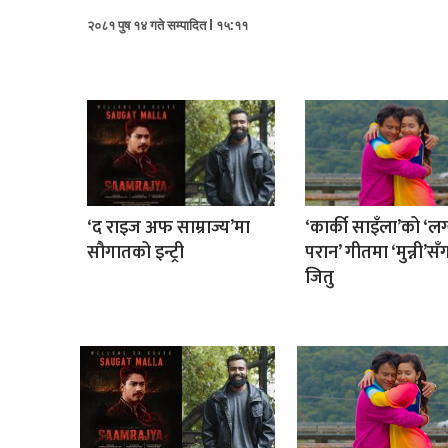
२०८१ पुष १४ गते सम्पादित l १५:११
‘द राइज अफ साम्राज्य’मा
‘कार्की साइँला’को ‘लग
सौगातको इन्ट्री
परान’ गीतमा ‘मुन्नी’सँ
जितु