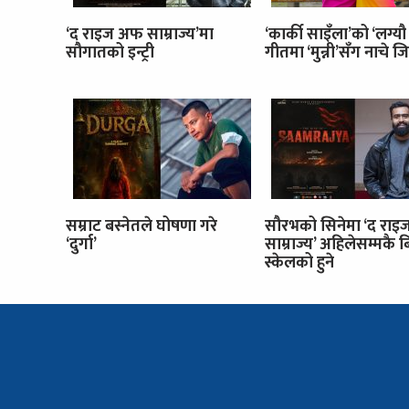
‘द राइज अफ साम्राज्य’मा
‘कार्की साइँला’को ‘लग्यौ
सौगातको इन्ट्री
गीतमा ‘मुन्नी’सँग नाचे जि
सम्राट बस्नेतले घोषणा गरे
सौरभको सिनेमा ‘द रा
‘दुर्गा’
साम्राज्य’ अहिलेसम्मकै 
स्केलको हुने