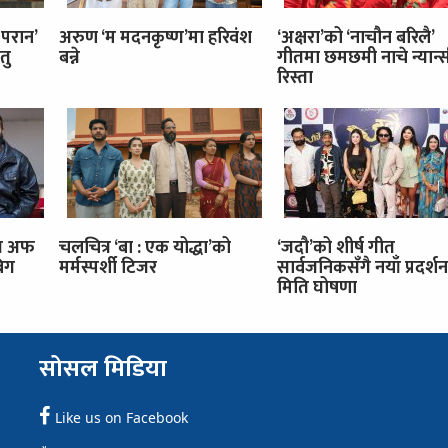
 परान’
अरुण ‘म मदनकृष्ण’मा हरिवंश
‘अक्षरा’को ‘नाचौन बरिलै’
तु
बन्ने
गीतमा छमछमी नाचे न्यान्स
रिस्ता
इज अफ
चलचित्र ‘बा : एक योद्धा’को
‘जदौ’को शीर्ष गीत
बिग
मर्मस्पर्शी टिजर
सार्वजनिकसँगै नयाँ प्रदर्शन
मिति घोषणा
सोसल मिडिया
Like us on Facebook