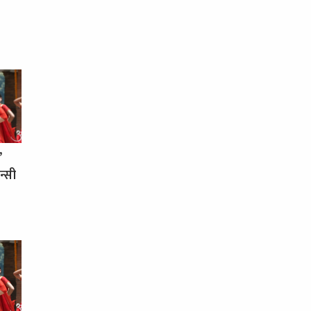
’
न्सी