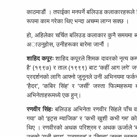
काठमाडाैं । तपाईका मनपर्ने बलिउड कलाकारहरूले हि
रूपमा काम गरेका थिए भन्दा अचम्म लाग्न सक्छ ।
हाे, अहिलेका चर्चित बलिउड कलाकार कुनै समयमा ब
अाउनुहाेस, उनीहरूका बारेमा जानाैं ।
शाहिद कपूरः
शाहिद कपूरले शिमक दावरको नृत्य कम
है’ (१९९७) र ताल (१९९९) बाट ‘कहीं आग लगे’ जस्त
प्रदर्शनको लागि आफ्नो जुनूनले उनी अभिनयमा फर्कन
‘हैदर’, ‘कबिर सिंह’ र ‘जर्सी’ जस्ता फिल्महरू
अभिनेताहरूमध्ये एक हुन्।
रणवीर सिंहः
बलिउड अभिनेता रणवीर सिंहले पाँच वर
गया’ को ‘इट्स म्याजिक’ र ‘कभी खुशी कभी गम’ को ‘
थिए । रणवीरको अथक परिश्रम र अथक ऊर्जाले ‘ब्
उनकाे ‘गली ब्वाय’, ‘पद्मावत’ र ‘सिम्बा’ जस्ता ब