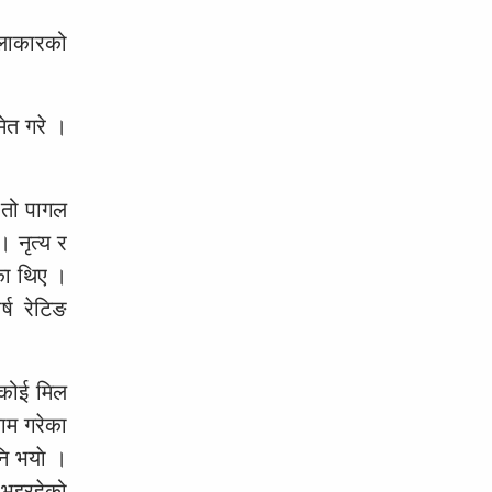
कलाकारको
ेत गरे ।
 तो पागल
 नृत्य र
का थिए ।
्ष रेटिङ
‘कोई मिल
काम गरेका
ि भयाे ।
 भइरहेको