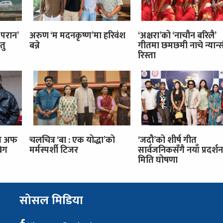
 परान’
अरुण ‘म मदनकृष्ण’मा हरिवंश
‘अक्षरा’को ‘नाचौन बरिलै’
तु
बन्ने
गीतमा छमछमी नाचे न्यान्स
रिस्ता
इज अफ
चलचित्र ‘बा : एक योद्धा’को
‘जदौ’को शीर्ष गीत
बिग
मर्मस्पर्शी टिजर
सार्वजनिकसँगै नयाँ प्रदर्शन
मिति घोषणा
सोसल मिडिया