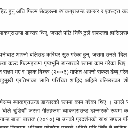
ट हुनु अघि फिल्म सेटहरूमा ब्याकग्राउन्ड डान्सर र एक्स्ट्रा 
्याकग्राउन्ड डान्सर थिए, जसले पछि निकै ठुलै सफलता हासिलसम
्पनीबाट आफ्नो बलिउड करियर सुरु गरेका हुन्, जसमा उनले ‘दिल
ा कल्ट फिल्महरूमा पृष्ठभूमि डान्सरको रूपमा काम गरेका थिए ।
 सक्षम भए र ‘इश्क विश्क’ (२००३) मार्फत आफ्नो सफल डेब्यू गरे
मा बहुमुखी प्रतिभाका लागि परिचित शाहिद अहिले बलिउडका शीर
्षसम्म ब्याकग्राउन्ड डान्सरको रूपमा काम गरेका थिए । उनले 
बोले चुडियाँ’ जस्ता गीतहरूमा ब्याकग्राउन्ड डान्सरकाे रूपमा 
यान्ड बाजा बारात’ (२०१०) मा उनको प्रदर्शनको साथ सफल पन
्लकबस्टर फिल्ममा अभिनय गरेकोमा उनको अहिले पनि निकै नै तारिफ