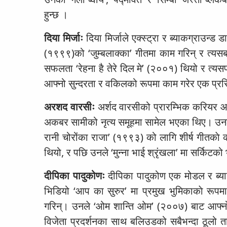
हुन्छ ।
दिया मिर्जाः
दिया मिर्जाले एक्स्ट्रा र ब्याकग्राउन्ड
(१९९९)को ‘जुम्बलाक्का’ गीतमा काम गरिन् र त्य
सफलता ‘रेहना है तेरे दिल मे’ (२००१) थियो र त्यसप
आफ्नो सुन्दरता र वकिलको रूपमा काम गरेर एक प्रसिद
अरशद वारसीः
अर्शद वारसीको प्रारम्भिक करियर 
अकबर सामीको नृत्य समूहमा सामेल भएका थिए। उनल
रानी चोरोंका राजा’ (१९९३) को लागि शीर्ष गीतकाे 
थियो, र पछि उनले ‘मुन्ना भाई श्रृंखला’ मा सर्किटको 
दीपिका पादुकोणः
दीपिका पादुकोण एक मोडल र ब्याक
भिडियो ‘आप का सुरुर’ मा प्रमुख भुमिकाकाे रूपम
गरिन्। उनले ‘ओम शान्ति ओम’ (२००७) बाट आफ्नो 
विजेता प्रदर्शनका साथ बलिउडको सबैभन्दा ठू