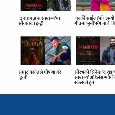
‘द राइज अफ साम्राज्य’मा
‘कार्की साइँला’को ‘लग्यौ
सौगातको इन्ट्री
गीतमा ‘मुन्नी’सँग नाचे जि
सम्राट बस्नेतले घोषणा गरे
सौरभको सिनेमा ‘द रा
‘दुर्गा’
साम्राज्य’ अहिलेसम्मकै 
स्केलको हुने