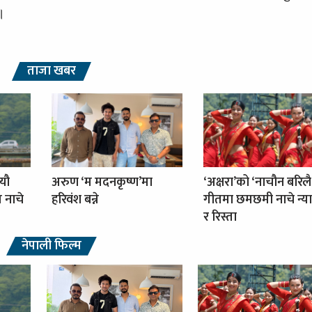
।
ताजा खबर
्यौ
अरुण ‘म मदनकृष्ण’मा
‘अक्षरा’को ‘नाचौन बरिलै
ग नाचे
हरिवंश बन्ने
गीतमा छमछमी नाचे न्या
र रिस्ता
नेपाली फिल्म