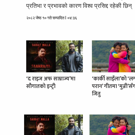
प्रतिभा र प्रभावको कारण विश्व प्रसिद्द रहेकी छिन् 
२०८२ जेष्ठ १० गते सम्पादित l ०४:३६
‘द राइज अफ साम्राज्य’मा
‘कार्की साइँला’को ‘लग
सौगातको इन्ट्री
परान’ गीतमा ‘मुन्नी’सँ
जितु