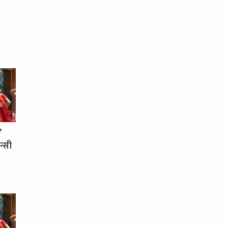
’
न्सी